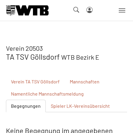
Skip to main navigation
Springe zum Seiteninhalt
Skip to page footer
Verein 20503
TA TSV Göllsdorf
WTB Bezirk E
Verein
TA TSV Göllsdorf
Mannschaften
Namentliche
Mannschaftsmeldung
Begegnungen
Spieler
LK-Vereinsübersicht
Keine Begegnung im angegebenen