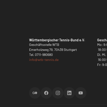
Württembergischer Tennis-Bund e.V.
Geschä
Geschäftsstelle WTB
Mo: 9:
Emerholzweg 79, 70439 Stuttgart
18:00 
Tel.
0711-980680
Di, Mi
info@
wtb-tennis.de
16:00 
Fr: 9:
ScoreGO
Facebook
Instagram
LinkedIn
YouTube