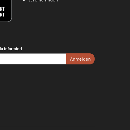
du informiert
Anmelden