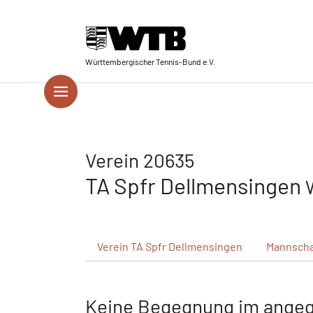
Skip to main navigation
Springe zum Seiteninhalt
Skip to page footer
Württembergischer Tennis-Bund e.V.
Verein 20635
TA Spfr Dellmensingen
Verein
TA Spfr Dellmensingen
Mannscha
Keine Begegnung im ange