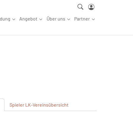
ldung
Angebot
Über uns
Partner
ettkampfsport"
Submenu for "Aus-/Fortbildung"
Submenu for "Angebot"
Submenu for "Über uns"
Submenu for "Partn
Spieler
LK-Vereinsübersicht