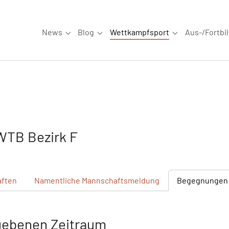
News
Blog
Wettkampfsport
Aus-/Fortbi
Submenu for "News"
Submenu for "Blog"
Submenu for "W
WTB Bezirk F
ften
Namentliche
Mannschaftsmeldung
Begegnungen
gebenen Zeitraum