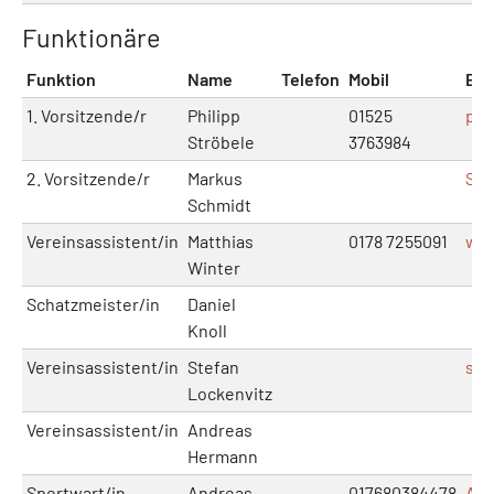
Funktionäre
Funktion
Name
Telefon
Mobil
E-M
1. Vorsitzende/r
Philipp
01525
phi
Ströbele
3763984
2. Vorsitzende/r
Markus
Sup
Schmidt
Vereinsassistent/in
Matthias
0178 7255091
win
Winter
Schatzmeister/in
Daniel
Knoll
Vereinsassistent/in
Stefan
ste
Lockenvitz
Vereinsassistent/in
Andreas
Hermann
Sportwart/in
Andreas
017680384478
And