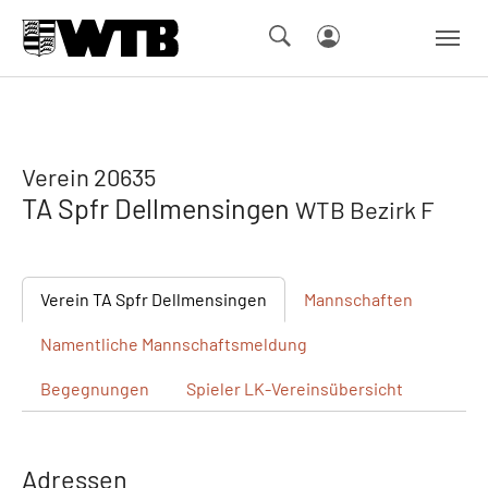
Skip to main navigation
Springe zum Seiteninhalt
Skip to page footer
Verein 20635
TA Spfr Dellmensingen
WTB Bezirk F
Verein
TA Spfr Dellmensingen
Mannschaften
Namentliche
Mannschaftsmeldung
Begegnungen
Spieler
LK-Vereinsübersicht
Adressen