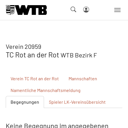
Skip to main navigation
Springe zum Seiteninhalt
Skip to page footer
Verein 20959
TC Rot an der Rot
WTB Bezirk F
Verein
TC Rot an der Rot
Mannschaften
Namentliche
Mannschaftsmeldung
Begegnungen
Spieler
LK-Vereinsübersicht
Keine Begegnung im angegebenen