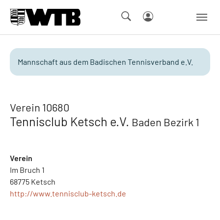
Skip to main navigation
Springe zum Seiteninhalt
Skip to page footer
Mannschaft aus dem Badischen Tennisverband e.V.
Verein 10680
Tennisclub Ketsch e.V.
Baden Bezirk 1
Verein
Im Bruch 1
68775 Ketsch
http://www.tennisclub-ketsch.de