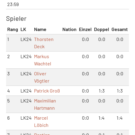
23:59
Spieler
Rang
LK
Name
Nation
Einzel
Doppel
Gesamt
1
LK24
Thorsten
0:0
0:0
0:0
Deck
2
LK24
Markus
0:0
0:0
0:0
Wachtel
3
LK24
Oliver
0:0
0:0
0:0
Vögtler
4
LK24
Patrick Groß
0:0
1:3
1:3
5
LK24
Maximilian
0:0
0:0
0:0
Hartmann
6
LK24
Marcel
0:0
1:4
1:4
Löbich
7
LK24
Bastian
0:0
0:1
0:1