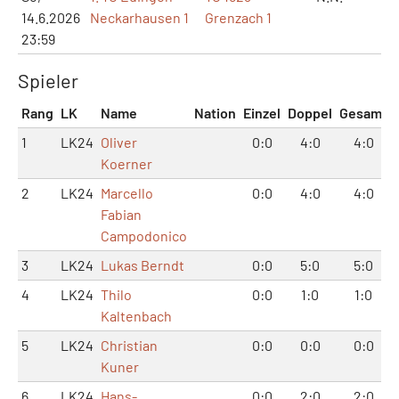
14.6.2026
Neckarhausen 1
Grenzach 1
23:59
Spieler
Rang
LK
Name
Nation
Einzel
Doppel
Gesamt
1
LK24
Oliver
0:0
4:0
4:0
Koerner
2
LK24
Marcello
0:0
4:0
4:0
Fabian
Campodonico
3
LK24
Lukas Berndt
0:0
5:0
5:0
4
LK24
Thilo
0:0
1:0
1:0
Kaltenbach
5
LK24
Christian
0:0
0:0
0:0
Kuner
6
LK24
Hans-
0:0
2:0
2:0