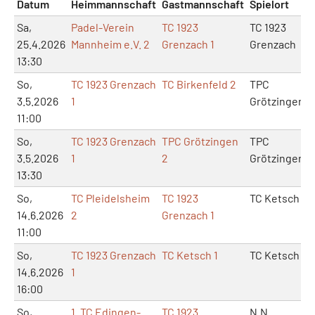
Datum
Heimmannschaft
Gastmannschaft
Spielort
Sa,
Padel-Verein
TC 1923
TC 1923
25.4.2026
Mannheim e.V. 2
Grenzach 1
Grenzach
13:30
So,
TC 1923 Grenzach
TC Birkenfeld 2
TPC
3.5.2026
1
Grötzingen
11:00
So,
TC 1923 Grenzach
TPC Grötzingen
TPC
3.5.2026
1
2
Grötzingen
13:30
So,
TC Pleidelsheim
TC 1923
TC Ketsch
14.6.2026
2
Grenzach 1
11:00
So,
TC 1923 Grenzach
TC Ketsch 1
TC Ketsch
14.6.2026
1
16:00
So,
1. TC Edingen-
TC 1923
N.N.