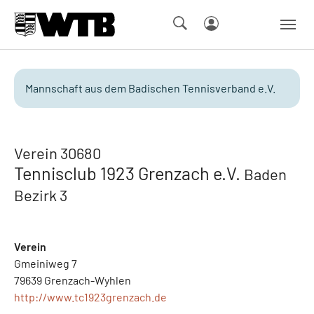
Skip to main navigation
Springe zum Seiteninhalt
Skip to page footer
Mannschaft aus dem Badischen Tennisverband e.V.
Verein 30680
Tennisclub 1923 Grenzach e.V.
Baden
Bezirk 3
Verein
Gmeiniweg 7
79639 Grenzach-Wyhlen
http://www.tc1923grenzach.de