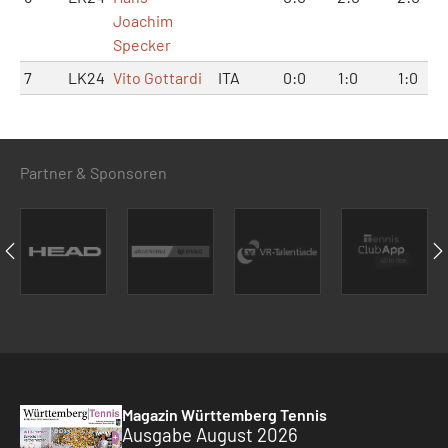
Joachim
Specker
7
LK24
Vito Gottardi
ITA
0:0
1:0
1:0
Partner & Sponsoren
Magazin Württemberg Tennis
Ausgabe August 2026