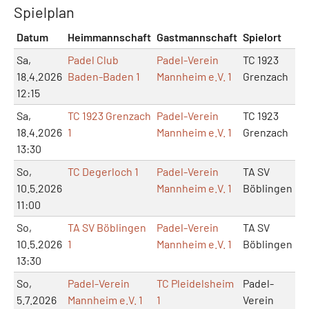
Spielplan
Datum
Heimmannschaft
Gastmannschaft
Spielort
M
Sa,
Padel Club
Padel-Verein
TC 1923
18.4.2026
Baden-Baden 1
Mannheim e.V. 1
Grenzach
12:15
Sa,
TC 1923 Grenzach
Padel-Verein
TC 1923
18.4.2026
1
Mannheim e.V. 1
Grenzach
13:30
So,
TC Degerloch 1
Padel-Verein
TA SV
10.5.2026
Mannheim e.V. 1
Böblingen
11:00
So,
TA SV Böblingen
Padel-Verein
TA SV
10.5.2026
1
Mannheim e.V. 1
Böblingen
13:30
So,
Padel-Verein
TC Pleidelsheim
Padel-
5.7.2026
Mannheim e.V. 1
1
Verein