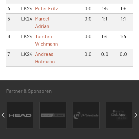
4
LK24
Peter Fritz
0:0
1:5
1:5
5
LK24
Marcel
0:0
1:1
1:1
Adrian
6
LK24
Torsten
0:0
1:4
1:4
Wichmann
7
LK24
Andreas
0:0
0:0
0:0
Hofmann
Partner & Sponsoren