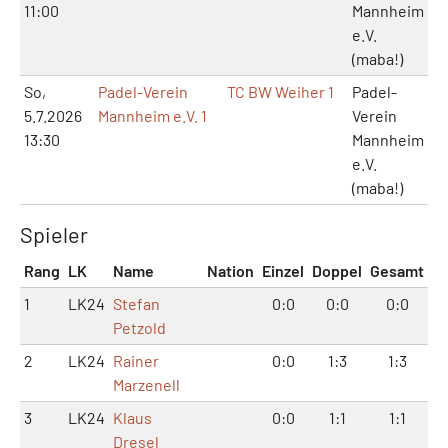
11:00
Mannheim
e.V.
(maba!)
So,
Padel-Verein
TC BW Weiher 1
Padel-
5.7.2026
Mannheim e.V. 1
Verein
13:30
Mannheim
e.V.
(maba!)
Spieler
Rang
LK
Name
Nation
Einzel
Doppel
Gesamt
1
LK24
Stefan
0:0
0:0
0:0
Petzold
2
LK24
Rainer
0:0
1:3
1:3
Marzenell
3
LK24
Klaus
0:0
1:1
1:1
Dresel