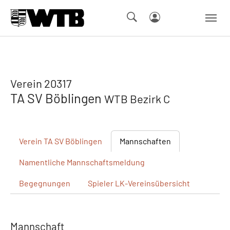
Skip to main navigation
Springe zum Seiteninhalt
Skip to page footer
Verein 20317
TA SV Böblingen
WTB Bezirk C
Verein
TA SV Böblingen
Mannschaften
Namentliche
Mannschaftsmeldung
Begegnungen
Spieler
LK-Vereinsübersicht
Mannschaft