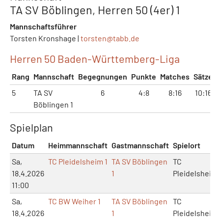
TA SV Böblingen, Herren 50 (4er) 1
Mannschaftsführer
Torsten Kronshage |
torsten@
tabb.de
Herren 50 Baden-Württemberg-Liga
Rang
Mannschaft
Begegnungen
Punkte
Matches
Sätze
5
TA SV
6
4:8
8:16
10:16
Böblingen 1
Spielplan
Datum
Heimmannschaft
Gastmannschaft
Spielort
Sa,
TC Pleidelsheim 1
TA SV Böblingen
TC
18.4.2026
1
Pleidelsheim
11:00
Sa,
TC BW Weiher 1
TA SV Böblingen
TC
18.4.2026
1
Pleidelsheim