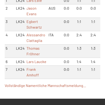
1
LK24
Lars Eble
0:0
1:1
1:1
2
LK24
Jason
AUS
0:0
0:0
0:0
Evans
3
LK24
Egbert
0:0
1:1
1:1
Schwartz
4
LK24
Alessandro
ITA
0:0
2:4
2:4
Ciattaglia
5
LK24
Thomas
0:0
1:3
1:3
Fröhner
6
LK24
Lars Laucke
0:0
1:4
1:4
7
LK24
Frank
0:0
1:1
1:1
Amhoff
Vollständige Namentliche Mannschaftsmeldung...