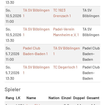
13:30
So,
TA SV Böblingen
TC 1923
TA SV
10.5.2026
1
Grenzach 1
Böblingen
11:00
So,
TA SV Böblingen
Padel-Verein
TA SV
10.5.2026
1
Mannheim e.V. 1
Böblingen
13:30
So,
Padel Club
TA SV Böblingen
Padel Club
5.7.2026
Baden-Baden 1
1
Baden-
11:00
Baden
So,
TA SV Böblingen
TC Degerloch 1
Padel Club
5.7.2026
1
Baden-
13:30
Baden
Spieler
Rang
LK
Name
Nation
Einzel
Doppel
Gesamt