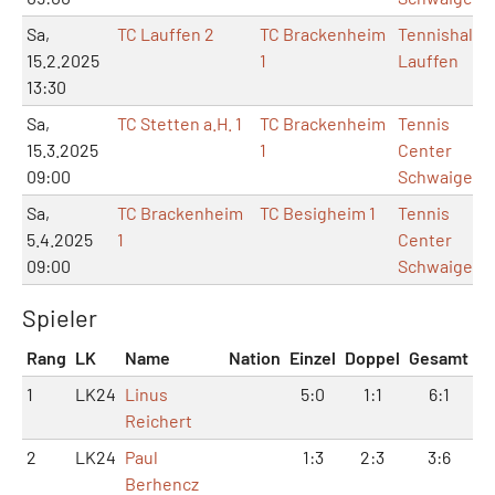
Sa,
TC Lauffen 2
TC Brackenheim
Tennishalle
15.2.2025
1
Lauffen
13:30
Sa,
TC Stetten a.H. 1
TC Brackenheim
Tennis
15.3.2025
1
Center
09:00
Schwaigern
Sa,
TC Brackenheim
TC Besigheim 1
Tennis
5.4.2025
1
Center
09:00
Schwaigern
Spieler
Rang
LK
Name
Nation
Einzel
Doppel
Gesamt
1
LK24
Linus
5:0
1:1
6:1
Reichert
2
LK24
Paul
1:3
2:3
3:6
Berhencz