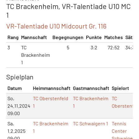
TC Brackenheim, VR-Talentiade U10 MC
1
VR-Talentiade U10 Midcourt Gr. 116
Rang
Mannschaft
Begegnungen
Punkte
Matches
Sätze
3
TC
5
3:2
72:52
34:32
Brackenheim
1
Spielplan
Datum
Heimmannschaft
Gastmannschaft
Spielort
So,
TC Oberstenfeld
TC Brackenheim
TC
24.11.2024
1
1
Oberstenfel
09:00
Sa,
TC Brackenheim
TC Schwaigern 1
Tennis
1.2.2025
1
Center
09:00
Schwaigern