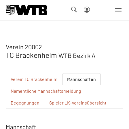
Skip to main navigation
Springe zum Seiteninhalt
Skip to page footer
Verein 20002
TC Brackenheim
WTB Bezirk A
Verein
TC Brackenheim
Mannschaften
Namentliche
Mannschaftsmeldung
Begegnungen
Spieler
LK-Vereinsübersicht
Mannschaft