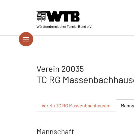
Skip to main navigation
Springe zum Seiteninhalt
Skip to page footer
Württembergischer Tennis-Bund e.V.
Verein 20035
TC RG Massenbachhau
Verein
TC RG Massenbachhausen
Manns
Mannschaft