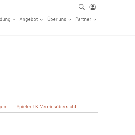
ldung
Angebot
Über uns
Partner
ettkampfsport"
Submenu for "Aus-/Fortbildung"
Submenu for "Angebot"
Submenu for "Über uns"
Submenu for "Partn
gen
Spieler
LK-Vereinsübersicht