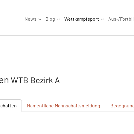
News
Blog
Wettkampfsport
Aus-/Fortbi
Submenu for "News"
Submenu for "Blog"
Submenu for "W
sen
WTB Bezirk A
chaften
Namentliche
Mannschaftsmeldung
Begegnun