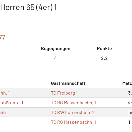
erren 65 (4er) 1
77
Begegnungen
Punkte
4
2:2
t
Gastmannschaft
Mat
hh. 1
TC Freiberg 1
3
bärental 1
TC RG Massenbachh. 1
4
hh. 1
TC RW Lomersheim 2
5
TC RG Massenbachh. 1
1