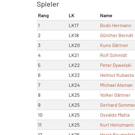
Spieler
Rang
LK
Name
1
LK17
Bodo Hermann
2
LK18
Günther Berndt
3
LK20
Kuno Gärtner
4
LK21
Rolf Schmidt
5
LK22
Peter Dywelski
6
LK22
Helmut Kubasta
7
LK24
Michael Aleman
8
LK25
Volker Gärtner
9
LK25
Gerhard Sommer
10
LK25
Osvaldo Matta
11
LK25
Kurt Heinzmann
12
LK25
Horst Baumgärt