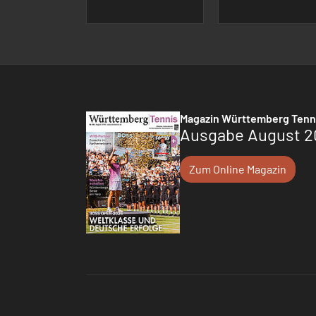
Magazin Württemberg Tenn
Ausgabe August 2
Zum Online Magazin