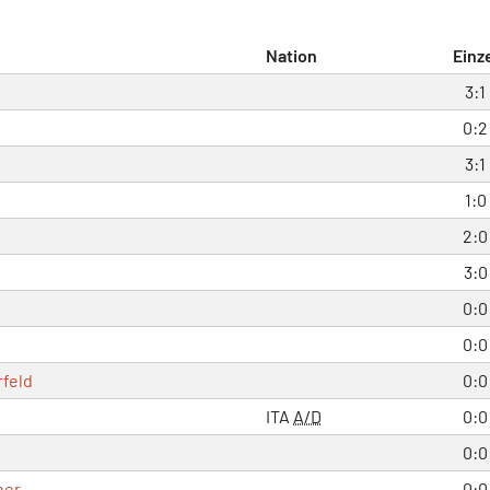
Nation
Einz
3:1
0:2
3:1
1:0
2:0
3:0
0:0
0:0
feld
0:0
ITA
A/D
0:0
0:0
ner
0:0