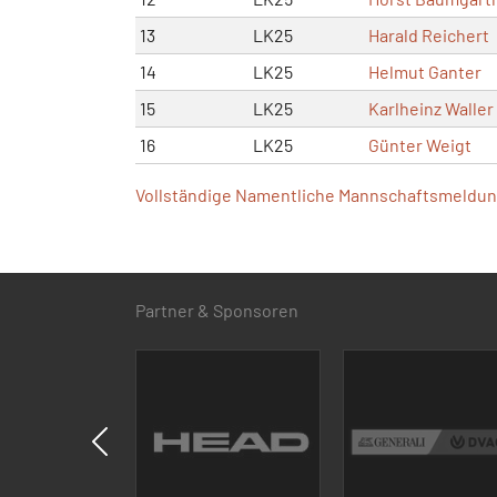
13
LK25
Harald Reichert
14
LK25
Helmut Ganter
15
LK25
Karlheinz Waller
16
LK25
Günter Weigt
Vollständige Namentliche Mannschaftsmeldung
Partner & Sponsoren