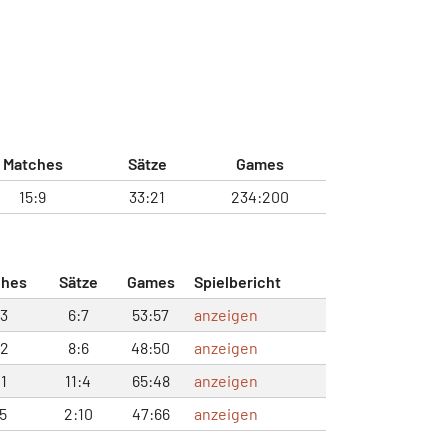
Matches
Sätze
Games
15:9
33:21
234:200
ches
Sätze
Games
Spielbericht
:3
6:7
53:57
anzeigen
:2
8:6
48:50
anzeigen
:1
11:4
65:48
anzeigen
:5
2:10
47:66
anzeigen