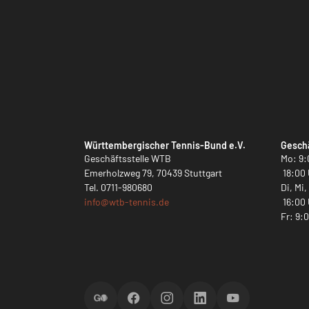
Württembergischer Tennis-Bund e.V.
Geschä
Geschäftsstelle WTB
Mo: 9:
Emerholzweg 79, 70439 Stuttgart
18:00 
Tel.
0711-980680
Di, Mi
info@
wtb-tennis.de
16:00 
Fr: 9:
ScoreGO
Facebook
Instagram
LinkedIn
YouTube