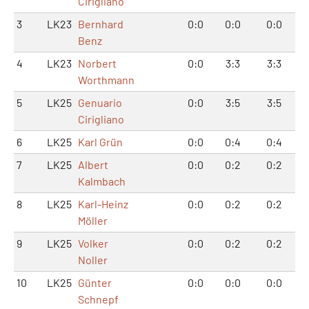
Cirigliano
3
LK23
Bernhard
0:0
0:0
0:0
Benz
4
LK23
Norbert
0:0
3:3
3:3
Worthmann
5
LK25
Genuario
0:0
3:5
3:5
Cirigliano
6
LK25
Karl Grün
0:0
0:4
0:4
7
LK25
Albert
0:0
0:2
0:2
Kalmbach
8
LK25
Karl-Heinz
0:0
0:2
0:2
Möller
9
LK25
Volker
0:0
0:2
0:2
Noller
10
LK25
Günter
0:0
0:0
0:0
Schnepf