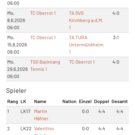
09:00
Mo,
TC Oberrot 1
TA SVG
4:0
8:
8.6.2026
Kirchberg a.d.M.
09:00
1
Mo,
TC Oberrot 1
TA TURA
3:1
6:
15.6.2026
Untermünkheim
09:00
1
Mo,
TSG Backnang
TC Oberrot 1
4:0
8:
29.6.2026
Tennis 1
09:00
Spieler
Rang
LK
Name
Nation
Einzel
Doppel
Gesamt
1
LK17
Martin
0:0
4:4
4:4
Häfner
2
LK22
Valentino
0:0
4:4
4:4