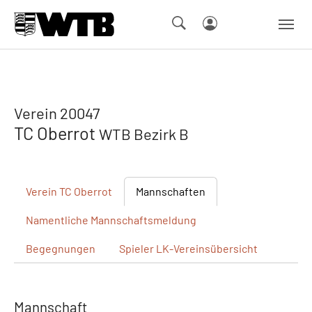
Skip to main navigation
Springe zum Seiteninhalt
Skip to page footer
Verein 20047
TC Oberrot
WTB Bezirk B
Verein
TC Oberrot
Mannschaften
Namentliche
Mannschaftsmeldung
Begegnungen
Spieler
LK-Vereinsübersicht
Mannschaft