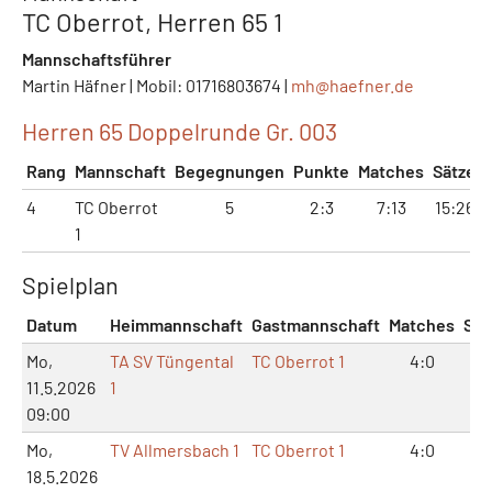
TC Oberrot, Herren 65 1
Mannschaftsführer
Martin Häfner | Mobil: 01716803674 |
mh@
haefner.de
Herren 65 Doppelrunde Gr. 003
Rang
Mannschaft
Begegnungen
Punkte
Matches
Sätze
4
TC Oberrot
5
2:3
7:13
15:26
1
Spielplan
Datum
Heimmannschaft
Gastmannschaft
Matches
Sät
Mo,
TA SV Tüngental
TC Oberrot 1
4:0
8:
11.5.2026
1
09:00
Mo,
TV Allmersbach 1
TC Oberrot 1
4:0
8:
18.5.2026