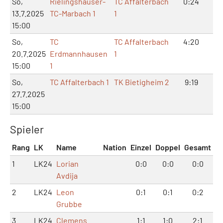
So,
Rielingshäuser-
TC Affalterbach
0:24
0:
13.7.2025
TC-Marbach 1
1
15:00
So,
TC
TC Affalterbach
4:20
1:
20.7.2025
Erdmannhausen
1
15:00
1
So,
TC Affalterbach 1
TK Bietigheim 2
9:19
1:
27.7.2025
15:00
Spieler
Rang
LK
Name
Nation
Einzel
Doppel
Gesamt
1
LK24
Lorian
0:0
0:0
0:0
Avdija
2
LK24
Leon
0:1
0:1
0:2
Grubbe
3
LK24
Clemens
1:1
1:0
2:1