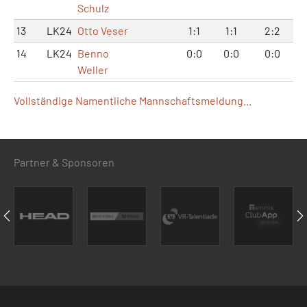
Schulz
13
LK24
Otto Veser
1:1
1:1
2:2
14
LK24
Benno
0:0
0:0
0:0
Weller
Vollständige Namentliche Mannschaftsmeldung...
Partner & Sponsoren