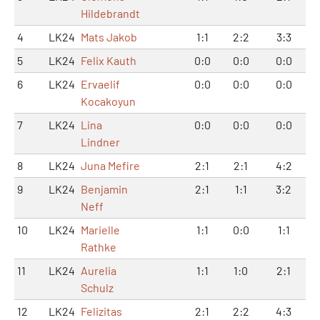
Hildebrandt
4
LK24
Mats Jakob
1:1
2:2
3:3
5
LK24
Felix Kauth
0:0
0:0
0:0
6
LK24
Ervaelif
0:0
0:0
0:0
Kocakoyun
7
LK24
Lina
0:0
0:0
0:0
Lindner
8
LK24
Juna Mefire
2:1
2:1
4:2
9
LK24
Benjamin
2:1
1:1
3:2
Neff
10
LK24
Marielle
1:1
0:0
1:1
Rathke
11
LK24
Aurelia
1:1
1:0
2:1
Schulz
12
LK24
Felizitas
2:1
2:2
4:3