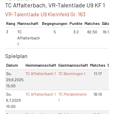
TC Affalterbach, VR-Talentiade U9 KF 1
VR-Talentiade U9 Kleinfeld Gr. 163
Rang
Mannschaft
Begegnungen
Punkte
Matches
Sätze
3
TC
5
3:2
82:50
16:14
Affalterbach
1
Spielplan
Datum
Heimmannschaft
Gastmannschaft
Matches
Sät
So,
TC Affalterbach 1
TC Benningen 1
11:17
0:
29.6.2025
15:00
So,
TC Affalterbach 1
TC Pleidelsheim
18:10
4:
6.7.2025
1
15:00