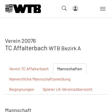
Skip to main navigation
Springe zum Seiteninhalt
Skip to page footer
Verein 20076
TC Affalterbach
WTB Bezirk A
Verein
TC Affalterbach
Mannschaften
Namentliche
Mannschaftsmeldung
Begegnungen
Spieler
LK-Vereinsübersicht
Mannschaft