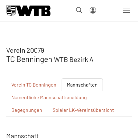
Skip to main navigation
Springe zum Seiteninhalt
Skip to page footer
Verein 20079
TC Benningen
WTB Bezirk A
Verein
TC Benningen
Mannschaften
Namentliche
Mannschaftsmeldung
Begegnungen
Spieler
LK-Vereinsübersicht
Mannschaft