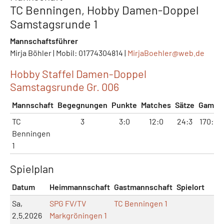
TC Benningen, Hobby Damen-Doppel
Samstagsrunde 1
Mannschaftsführer
Mirja Böhler | Mobil: 01774304814 |
MirjaBoehler@
web.de
Hobby Staffel Damen-Doppel
Samstagsrunde Gr. 006
Mannschaft
Begegnungen
Punkte
Matches
Sätze
Games
TC
3
3:0
12:0
24:3
170:95
Benningen
1
Spielplan
Datum
Heimmannschaft
Gastmannschaft
Spielort
M
Sa,
SPG FV/TV
TC Benningen 1
2.5.2026
Markgröningen 1