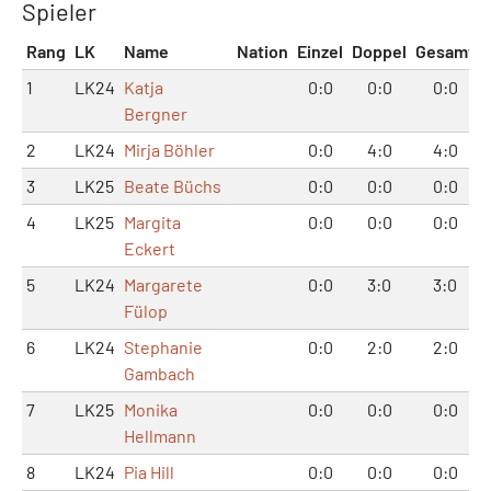
Spieler
Rang
LK
Name
Nation
Einzel
Doppel
Gesamt
1
LK24
Katja
0:0
0:0
0:0
Bergner
2
LK24
Mirja Böhler
0:0
4:0
4:0
3
LK25
Beate Büchs
0:0
0:0
0:0
4
LK25
Margita
0:0
0:0
0:0
Eckert
5
LK24
Margarete
0:0
3:0
3:0
Fülop
6
LK24
Stephanie
0:0
2:0
2:0
Gambach
7
LK25
Monika
0:0
0:0
0:0
Hellmann
8
LK24
Pia Hill
0:0
0:0
0:0