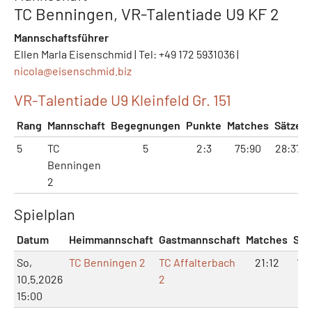
TC Benningen, VR-Talentiade U9 KF 2
Mannschaftsführer
Ellen Marla Eisenschmid | Tel: +49 172 5931036 |
nicola@
eisenschmid.biz
VR-Talentiade U9 Kleinfeld Gr. 151
Rang
Mannschaft
Begegnungen
Punkte
Matches
Sätze
5
TC
5
2:3
75:90
28:37
Benningen
2
Spielplan
Datum
Heimmannschaft
Gastmannschaft
Matches
Sät
So,
TC Benningen 2
TC Affalterbach
21:12
10:
10.5.2026
2
15:00