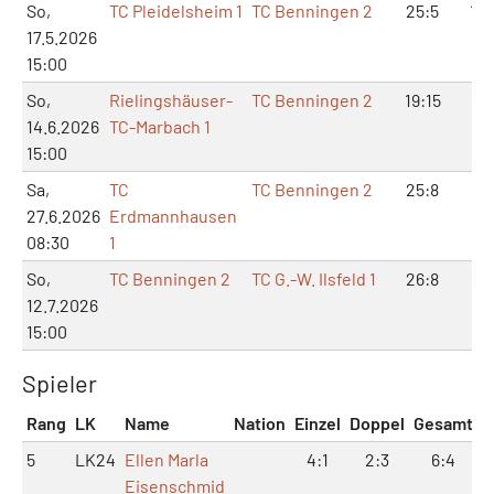
So,
TC Pleidelsheim 1
TC Benningen 2
25:5
10:
17.5.2026
15:00
So,
Rielingshäuser-
TC Benningen 2
19:15
12:
14.6.2026
TC-Marbach 1
15:00
Sa,
TC
TC Benningen 2
25:8
10:
27.6.2026
Erdmannhausen
08:30
1
So,
TC Benningen 2
TC G.-W. Ilsfeld 1
26:8
10:
12.7.2026
15:00
Spieler
Rang
LK
Name
Nation
Einzel
Doppel
Gesamt
5
LK24
Ellen Marla
4:1
2:3
6:4
Eisenschmid