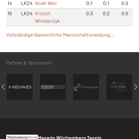
14
LK24
Noah Weil
0:1
0:1
0:2
15
LK24
Kristof
0:3
0:2
0:5
Wlodarczyk
Vollständige Namentliche Mannschaftsmeldung...
Partner & Sponsoren
Magazin Württemberg Tennis