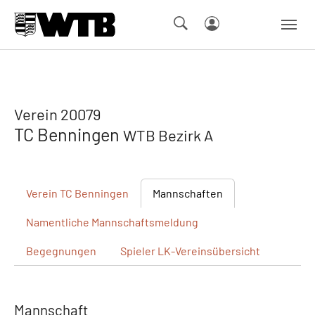
Skip to main navigation
Springe zum Seiteninhalt
Skip to page footer
Verein 20079
TC Benningen
WTB Bezirk A
Verein
TC Benningen
Mannschaften
Namentliche
Mannschaftsmeldung
Begegnungen
Spieler
LK-Vereinsübersicht
Mannschaft