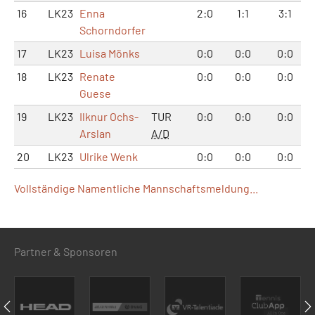
16
LK23
Enna
2:0
1:1
3:1
Schorndorfer
17
LK23
Luisa Mönks
0:0
0:0
0:0
18
LK23
Renate
0:0
0:0
0:0
Guese
19
LK23
Ilknur Ochs-
TUR
0:0
0:0
0:0
Arslan
A/D
20
LK23
Ulrike Wenk
0:0
0:0
0:0
Vollständige Namentliche Mannschaftsmeldung...
Partner & Sponsoren