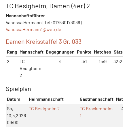
TC Besigheim, Damen (4er) 2
Mannschaftsführer
Vanessa Hermann | Tel: 017630173036 |
VanessaHermann1@
web.de
Damen Kreisstaffel 3 Gr. 033
Rang
Mannschaft
Begegnungen
Punkte
Matches
Sätze
2
TC
4
3:1
15:9
32:20
Besigheim
2
Spielplan
Datum
Heimmannschaft
Gastmannschaft
Match
So,
TC Besigheim 2
TC Brackenheim
4:2
10.5.2026
1
09:00