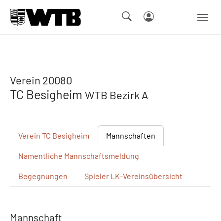
Skip to main navigation
Springe zum Seiteninhalt
Skip to page footer
Verein 20080
TC Besigheim
WTB Bezirk A
Verein
TC Besigheim
Mannschaften
Namentliche
Mannschaftsmeldung
Begegnungen
Spieler
LK-Vereinsübersicht
Mannschaft