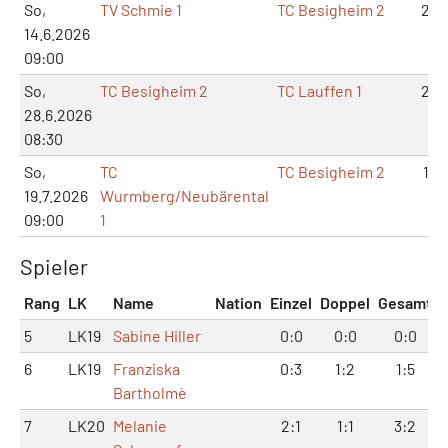
So,
TV Schmie 1
TC Besigheim 2
2:4
14.6.2026
09:00
So,
TC Besigheim 2
TC Lauffen 1
2:4
28.6.2026
08:30
So,
TC
TC Besigheim 2
1:5
19.7.2026
Wurmberg/Neubärental
09:00
1
Spieler
Rang
LK
Name
Nation
Einzel
Doppel
Gesamt
5
LK19
Sabine Hiller
0:0
0:0
0:0
6
LK19
Franziska
0:3
1:2
1:5
Bartholmè
7
LK20
Melanie
2:1
1:1
3:2