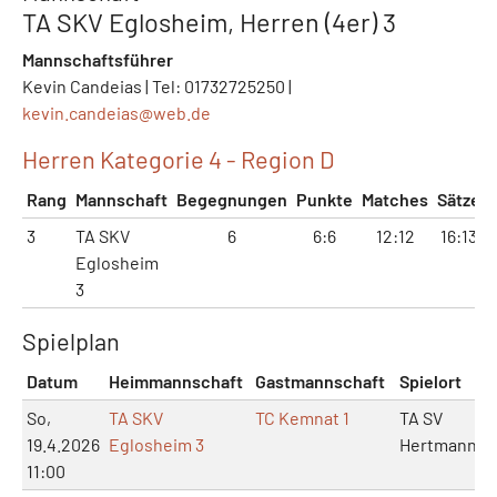
TA SKV Eglosheim, Herren (4er) 3
Mannschaftsführer
Kevin Candeias | Tel: 01732725250 |
kevin.candeias@
web.de
Herren Kategorie 4 - Region D
Rang
Mannschaft
Begegnungen
Punkte
Matches
Sätze
3
TA SKV
6
6:6
12:12
16:13
Eglosheim
3
Spielplan
Datum
Heimmannschaft
Gastmannschaft
Spielort
So,
TA SKV
TC Kemnat 1
TA SV
19.4.2026
Eglosheim 3
Hertmannsw
11:00