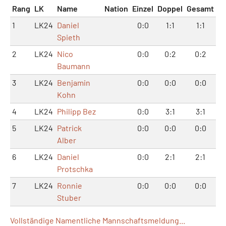
Rang
LK
Name
Nation
Einzel
Doppel
Gesamt
1
LK24
Daniel
0:0
1:1
1:1
Spieth
2
LK24
Nico
0:0
0:2
0:2
Baumann
3
LK24
Benjamin
0:0
0:0
0:0
Kohn
4
LK24
Philipp Bez
0:0
3:1
3:1
5
LK24
Patrick
0:0
0:0
0:0
Alber
6
LK24
Daniel
0:0
2:1
2:1
Protschka
7
LK24
Ronnie
0:0
0:0
0:0
Stuber
Vollständige Namentliche Mannschaftsmeldung...