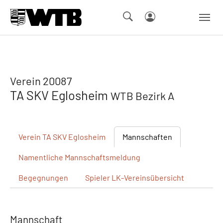
Skip to main navigation
Springe zum Seiteninhalt
Skip to page footer
Verein 20087
TA SKV Eglosheim
WTB Bezirk A
Verein
TA SKV Eglosheim
Mannschaften
Namentliche
Mannschaftsmeldung
Begegnungen
Spieler
LK-Vereinsübersicht
Mannschaft