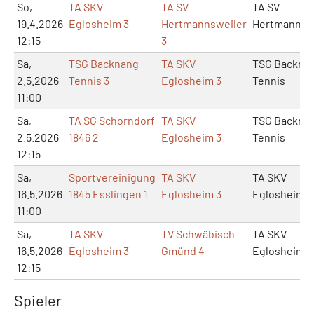
So,
TA SKV
TA SV
TA SV
19.4.2026
Eglosheim 3
Hertmannsweiler
Hertmannsw
12:15
3
Sa,
TSG Backnang
TA SKV
TSG Backna
2.5.2026
Tennis 3
Eglosheim 3
Tennis
11:00
Sa,
TA SG Schorndorf
TA SKV
TSG Backna
2.5.2026
1846 2
Eglosheim 3
Tennis
12:15
Sa,
Sportvereinigung
TA SKV
TA SKV
16.5.2026
1845 Esslingen 1
Eglosheim 3
Eglosheim
11:00
Sa,
TA SKV
TV Schwäbisch
TA SKV
16.5.2026
Eglosheim 3
Gmünd 4
Eglosheim
12:15
Spieler