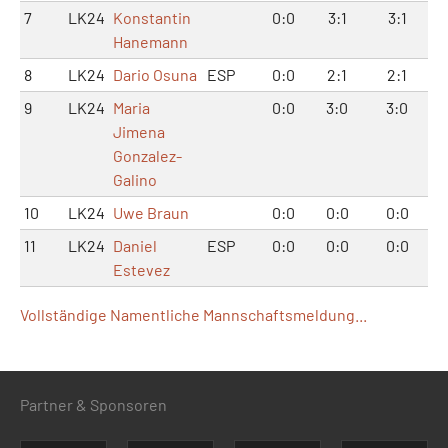
7
LK24
Konstantin
0:0
3:1
3:1
Hanemann
8
LK24
Dario Osuna
ESP
0:0
2:1
2:1
9
LK24
Maria
0:0
3:0
3:0
Jimena
Gonzalez-
Galino
10
LK24
Uwe Braun
0:0
0:0
0:0
11
LK24
Daniel
ESP
0:0
0:0
0:0
Estevez
Vollständige Namentliche Mannschaftsmeldung...
Partner & Sponsoren