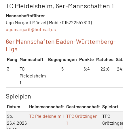
TC Pleidelsheim, 6er-Mannschaften 1
Mannschaftsführer
Ugo Margarit Münzel | Mobil: 015222547810 |
ugomargarit@
hotmail.es
6er Mannschaften Baden-Württemberg-
Liga
Rang
Mannschaft
Begegnungen
Punkte
Matches
Sätze
3
TC
5
6:4
22:8
24:9
Pleidelsheim
1
Spielplan
Datum
Heimmannschaft
Gastmannschaft
Spielort
So,
TC Pleidelsheim 1
TPC Grötzingen
TPC
26.4.2026
1
Grötzingen