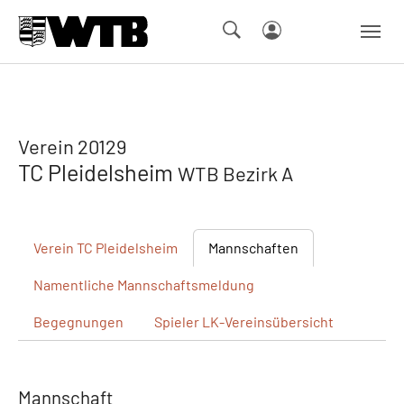
Skip to main navigation
Springe zum Seiteninhalt
Skip to page footer
Verein 20129
TC Pleidelsheim
WTB Bezirk A
Verein
TC Pleidelsheim
Mannschaften
Namentliche
Mannschaftsmeldung
Begegnungen
Spieler
LK-Vereinsübersicht
Mannschaft