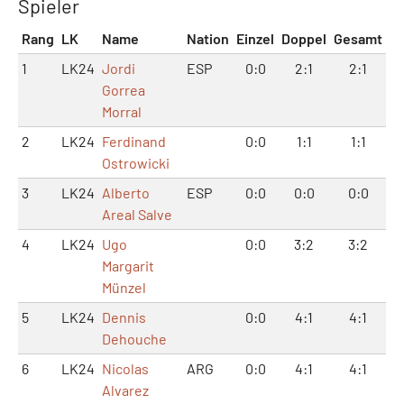
Spieler
Rang
LK
Name
Nation
Einzel
Doppel
Gesamt
1
LK24
Jordi
ESP
0:0
2:1
2:1
Gorrea
Morral
2
LK24
Ferdinand
0:0
1:1
1:1
Ostrowicki
3
LK24
Alberto
ESP
0:0
0:0
0:0
Areal Salve
4
LK24
Ugo
0:0
3:2
3:2
Margarit
Münzel
5
LK24
Dennis
0:0
4:1
4:1
Dehouche
6
LK24
Nicolas
ARG
0:0
4:1
4:1
Alvarez