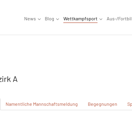
News
Blog
Wettkampfsport
Aus-/Fortbi
Submenu for "News"
Submenu for "Blog"
Submenu for "W
irk A
Namentliche
Mannschaftsmeldung
Begegnungen
Sp