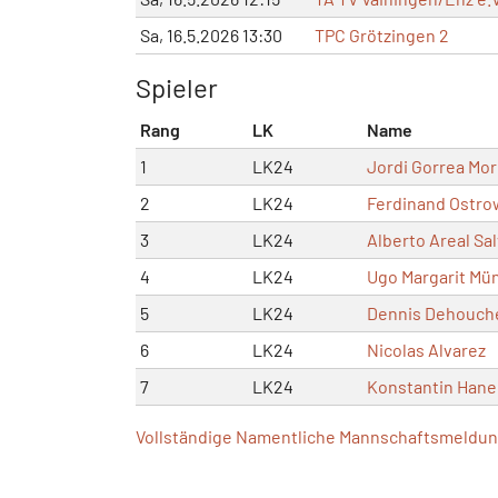
Sa, 16.5.2026 13:30
TPC Grötzingen 2
Spieler
Rang
LK
Name
1
LK24
Jordi Gorrea Mor
2
LK24
Ferdinand Ostro
3
LK24
Alberto Areal Sa
4
LK24
Ugo Margarit Mü
5
LK24
Dennis Dehouch
6
LK24
Nicolas Alvarez
7
LK24
Konstantin Han
Vollständige Namentliche Mannschaftsmeldung