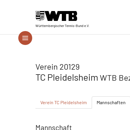
Skip to main navigation
Springe zum Seiteninhalt
Skip to page footer
Württembergischer Tennis-Bund e.V.
Verein 20129
TC Pleidelsheim
WTB Bez
Verein
TC Pleidelsheim
Mannschaften
Mannschaft