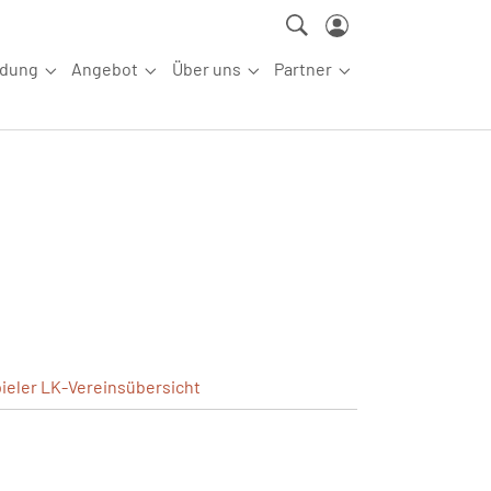
ldung
Angebot
Über uns
Partner
ettkampfsport"
Submenu for "Aus-/Fortbildung"
Submenu for "Angebot"
Submenu for "Über uns"
Submenu for "Partn
ieler
LK-Vereinsübersicht