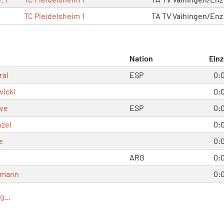
TC Pleidelsheim 1
TA TV Vaihingen/Enz
Nation
Einz
ral
ESP
0:
wicki
0:
lve
ESP
0:
nzel
0:
e
0:
ARG
0:
emann
0:
...