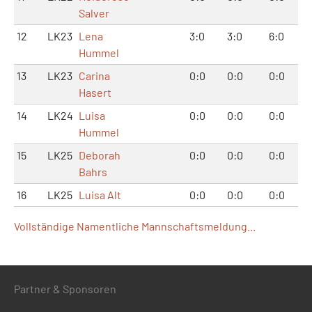
Salver
12
LK23
Lena
3:0
3:0
6:0
Hummel
13
LK23
Carina
0:0
0:0
0:0
Hasert
14
LK24
Luisa
0:0
0:0
0:0
Hummel
15
LK25
Deborah
0:0
0:0
0:0
Bahrs
16
LK25
Luisa Alt
0:0
0:0
0:0
Vollständige Namentliche Mannschaftsmeldung...
Partner & Sponsoren