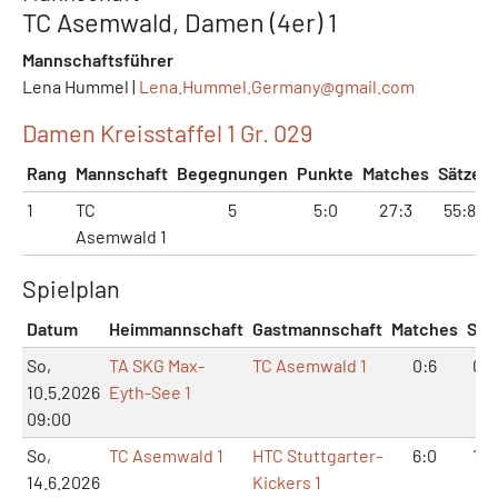
TC Asemwald, Damen (4er) 1
Mannschaftsführer
Lena Hummel |
Lena.Hummel.Germany@
gmail.com
Damen Kreisstaffel 1 Gr. 029
Rang
Mannschaft
Begegnungen
Punkte
Matches
Sätze
1
TC
5
5:0
27:3
55:8
Asemwald 1
Spielplan
Datum
Heimmannschaft
Gastmannschaft
Matches
Sät
So,
TA SKG Max-
TC Asemwald 1
0:6
0:1
10.5.2026
Eyth-See 1
09:00
So,
TC Asemwald 1
HTC Stuttgarter-
6:0
12:
14.6.2026
Kickers 1