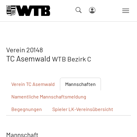
Skip to main navigation
Springe zum Seiteninhalt
Skip to page footer
Verein 20148
TC Asemwald
WTB Bezirk C
Verein
TC Asemwald
Mannschaften
Namentliche
Mannschaftsmeldung
Begegnungen
Spieler
LK-Vereinsübersicht
Mannschaft