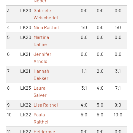
Neber
3
LK20
Gabriele
0:0
0:0
0:0
Weischedel
4
LK20
Nina Raithel
1:0
0:0
1:0
5
LK20
Martina
0:0
0:0
0:0
Dähne
6
LK21
Jennifer
0:0
0:0
0:0
Arnold
7
LK21
Hannah
1:1
2:0
3:1
Dekker
8
LK23
Laura
3:1
4:0
7:1
Salver
9
LK22
Lisa Raithel
4:0
5:0
9:0
10
LK22
Paula
5:0
5:0
10:0
Raithel
11
LK22
Heiderose
0:0
0:0
0:0