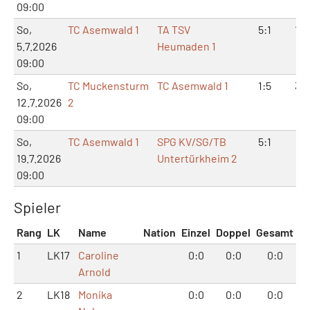
09:00
So,
TC Asemwald 1
TA TSV
5:1
10:
5.7.2026
Heumaden 1
09:00
So,
TC Muckensturm
TC Asemwald 1
1:5
3:1
12.7.2026
2
09:00
So,
TC Asemwald 1
SPG KV/SG/TB
5:1
11:
19.7.2026
Untertürkheim 2
09:00
Spieler
Rang
LK
Name
Nation
Einzel
Doppel
Gesamt
1
LK17
Caroline
0:0
0:0
0:0
Arnold
2
LK18
Monika
0:0
0:0
0:0