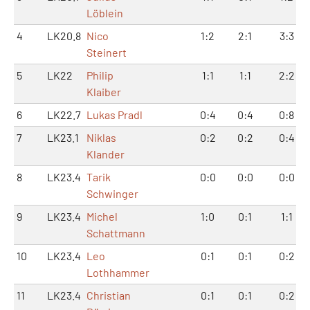
Löblein
4
LK20.8
Nico
1:2
2:1
3:3
Steinert
5
LK22
Philip
1:1
1:1
2:2
Klaiber
6
LK22.7
Lukas Pradl
0:4
0:4
0:8
7
LK23.1
Niklas
0:2
0:2
0:4
Klander
8
LK23.4
Tarik
0:0
0:0
0:0
Schwinger
9
LK23.4
Michel
1:0
0:1
1:1
Schattmann
10
LK23.4
Leo
0:1
0:1
0:2
Lothhammer
11
LK23.4
Christian
0:1
0:1
0:2