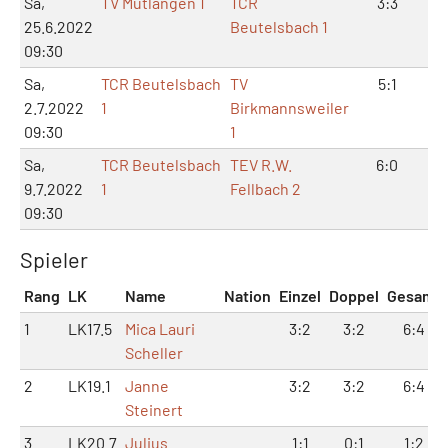
Sa,
TV Mutlangen 1
TCR
3:3
7:
25.6.2022
Beutelsbach 1
09:30
Sa,
TCR Beutelsbach
TV
5:1
10
2.7.2022
1
Birkmannsweiler
09:30
1
Sa,
TCR Beutelsbach
TEV R.W.
6:0
12
9.7.2022
1
Fellbach 2
09:30
Spieler
Rang
LK
Name
Nation
Einzel
Doppel
Gesamt
1
LK17.5
Mica Lauri
3:2
3:2
6:4
Scheller
2
LK19.1
Janne
3:2
3:2
6:4
Steinert
3
LK20.7
Julius
1:1
0:1
1:2