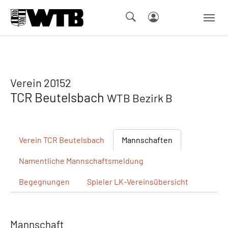
Skip to main navigation
Springe zum Seiteninhalt
Skip to page footer
Verein 20152
TCR Beutelsbach
WTB Bezirk B
Verein
TCR Beutelsbach
Mannschaften
Namentliche
Mannschaftsmeldung
Begegnungen
Spieler
LK-Vereinsübersicht
Mannschaft