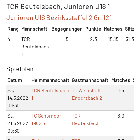
TCR Beutelsbach, Junioren U18 1
Junioren U18 Bezirksstaffel 2 Gr. 121
Rang
Mannschaft
Begegnungen
Punkte
Matches
Sätze
4
TCR
5
2:3
15:15
31:34
Beutelsbach
1
Spielplan
Datum
Heimmannschaft
Gastmannschaft
Matches
Sä
Sa,
TCR Beutelsbach
TC Weinstadt-
1:5
2:
14.5.2022
1
Endersbach 2
09:30
Sa,
TC Schorndorf
TCR
6:0
12
21.5.2022
1902 3
Beutelsbach 1
09:30