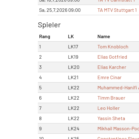
Sa, 25.7.2026 09:00
TA MTV Stuttgart 1
Spieler
Rang
LK
Name
1
LK17
Tom Knobloch
2
LK19
Elias Gotfried
3
LK20
Elias Karcher
4
LK21
Emre Cinar
5
LK22
Muhammed-Hanifi 
6
LK22
Timm Brauer
7
LK22
Leo Holler
8
LK22
Yassin Sheta
9
LK24
Mikhail Masson-Po
10
LK25
Constantinos Siou