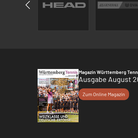
Magazin Württemberg Tenn
Ausgabe August 2
Zum Online Magazin