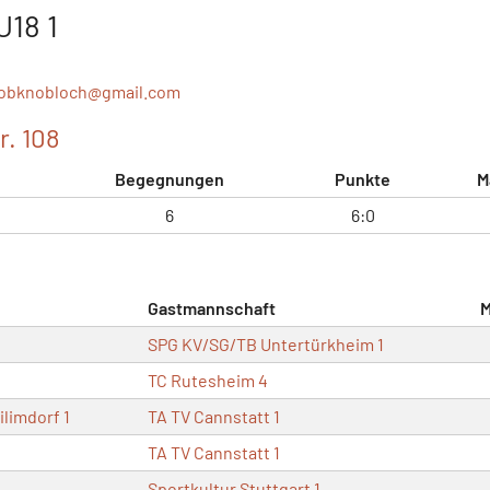
U18 1
obknobloch@
gmail.com
r. 108
Begegnungen
Punkte
M
6
6:0
Gastmannschaft
M
SPG KV/SG/TB Untertürkheim 1
TC Rutesheim 4
limdorf 1
TA TV Cannstatt 1
TA TV Cannstatt 1
Sportkultur Stuttgart 1