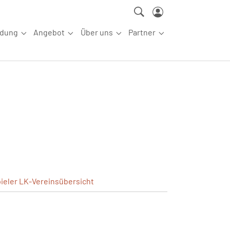
ldung
Angebot
Über uns
Partner
ettkampfsport"
Submenu for "Aus-/Fortbildung"
Submenu for "Angebot"
Submenu for "Über uns"
Submenu for "Partn
ieler
LK-Vereinsübersicht