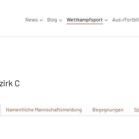
News
Blog
Wettkampfsport
Aus-/Fortbi
Submenu for "News"
Submenu for "Blog"
Submenu for "W
irk C
Namentliche
Mannschaftsmeldung
Begegnungen
Sp