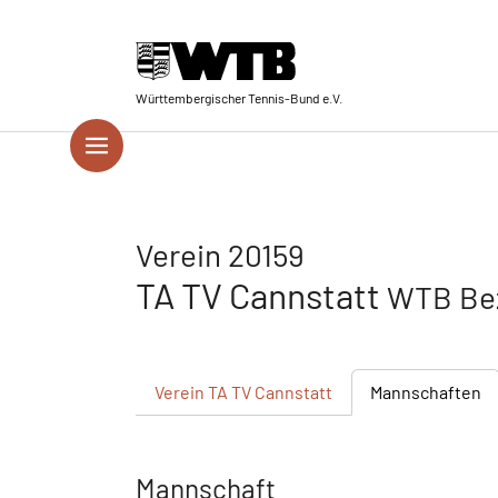
Skip to main navigation
Springe zum Seiteninhalt
Skip to page footer
Württembergischer Tennis-Bund e.V.
Verein 20159
TA TV Cannstatt
WTB Bez
Verein
TA TV Cannstatt
Mannschaften
Mannschaft