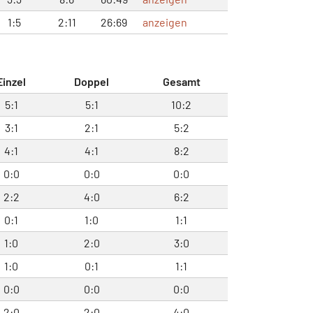
1:5
2:11
26:69
anzeigen
Einzel
Doppel
Gesamt
5:1
5:1
10:2
3:1
2:1
5:2
4:1
4:1
8:2
0:0
0:0
0:0
2:2
4:0
6:2
0:1
1:0
1:1
1:0
2:0
3:0
1:0
0:1
1:1
0:0
0:0
0:0
2:0
2:0
4:0