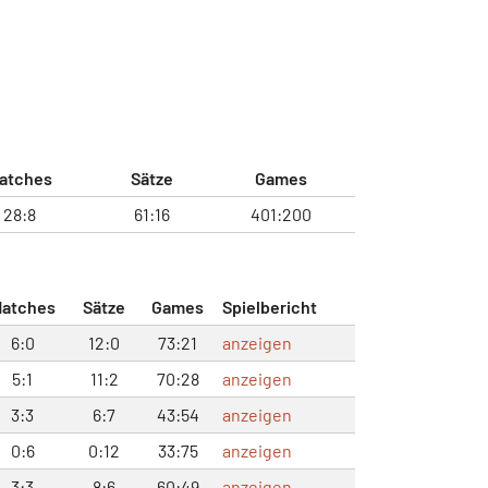
atches
Sätze
Games
28:8
61:16
401:200
atches
Sätze
Games
Spielbericht
6:0
12:0
73:21
anzeigen
5:1
11:2
70:28
anzeigen
3:3
6:7
43:54
anzeigen
0:6
0:12
33:75
anzeigen
3:3
8:6
60:49
anzeigen