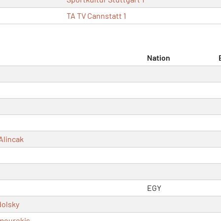
TA TV Cannstatt 1
Nation
Alincak
EGY
dolsky
mourekis