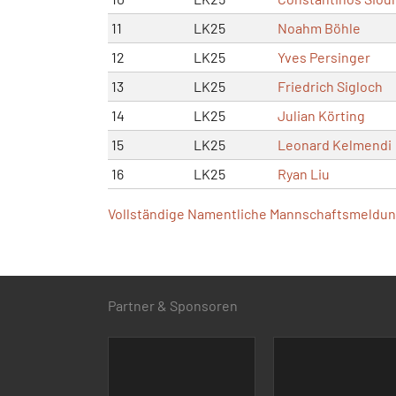
11
LK25
Noahm Böhle
12
LK25
Yves Persinger
13
LK25
Friedrich Sigloch
14
LK25
Julian Körting
15
LK25
Leonard Kelmendi
16
LK25
Ryan Liu
Vollständige Namentliche Mannschaftsmeldung
Partner & Sponsoren