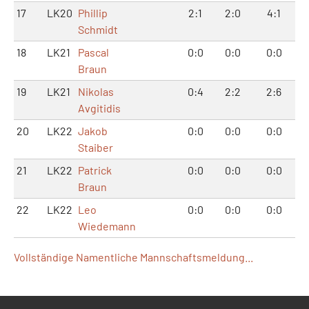
17
LK20
Phillip
2:1
2:0
4:1
Schmidt
18
LK21
Pascal
0:0
0:0
0:0
Braun
19
LK21
Nikolas
0:4
2:2
2:6
Avgitidis
20
LK22
Jakob
0:0
0:0
0:0
Staiber
21
LK22
Patrick
0:0
0:0
0:0
Braun
22
LK22
Leo
0:0
0:0
0:0
Wiedemann
Vollständige Namentliche Mannschaftsmeldung...