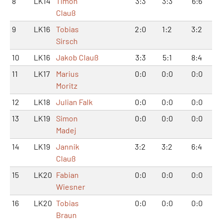
8
LK14
Timon
3:3
3:3
6:6
Clauß
9
LK16
Tobias
2:0
1:2
3:2
Sirsch
10
LK16
Jakob Clauß
3:3
5:1
8:4
11
LK17
Marius
0:0
0:0
0:0
Moritz
12
LK18
Julian Falk
0:0
0:0
0:0
13
LK19
Simon
0:0
0:0
0:0
Madej
14
LK19
Jannik
3:2
3:2
6:4
Clauß
15
LK20
Fabian
0:0
0:0
0:0
Wiesner
16
LK20
Tobias
0:0
0:0
0:0
Braun