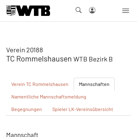
Skip to main navigation
Springe zum Seiteninhalt
Skip to page footer
Verein 20188
TC Rommelshausen
WTB Bezirk B
Verein
TC Rommelshausen
Mannschaften
Namentliche
Mannschaftsmeldung
Begegnungen
Spieler
LK-Vereinsübersicht
Mannschaft