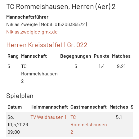
TC Rommelshausen, Herren (4er) 2
Mannschaftsführer
Niklas Zweigle | Mobil: 015206385572 |
Niklas.zweigle@
gmx.de
Herren Kreisstaffel 1 Gr. 022
Rang
Mannschaft
Begegnungen
Punkte
Matches
Sä
5
TC
5
1:4
9:21
24
Rommelshausen
2
Spielplan
Datum
Heimmannschaft
Gastmannschaft
Matches
Sät
So,
TV Waldhausen 1
TC
5:1
11:
10.5.2026
Rommelshausen
09:00
2