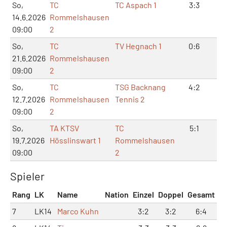
So,
TC
TC Aspach 1
3:3
7:
14.6.2026
Rommelshausen
09:00
2
So,
TC
TV Hegnach 1
0:6
1:1
21.6.2026
Rommelshausen
09:00
2
So,
TC
TSG Backnang
4:2
10:
12.7.2026
Rommelshausen
Tennis 2
09:00
2
So,
TA KTSV
TC
5:1
11:
19.7.2026
Hösslinswart 1
Rommelshausen
09:00
2
Spieler
Rang
LK
Name
Nation
Einzel
Doppel
Gesamt
7
LK14
Marco Kuhn
3:2
3:2
6:4