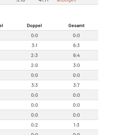
el
Doppel
Gesamt
0
0:0
0:0
3:1
6:3
2:3
6:4
2:0
3:0
0
0:0
0:0
4
3:3
3:7
0
0:0
0:0
0
0:0
0:0
0
0:0
0:0
0:2
1:3
0
0:0
0:0