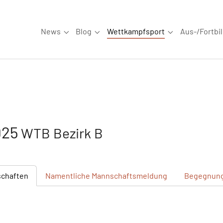
News
Blog
Wettkampfsport
Aus-/Fortbi
Submenu for "News"
Submenu for "Blog"
Submenu for "W
925
WTB Bezirk B
chaften
Namentliche
Mannschaftsmeldung
Begegnun