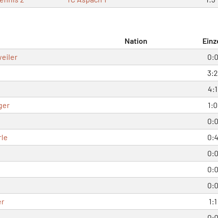
Nation
Einz
eiler
0:
3:2
4:1
ger
1:0
0:
rle
0:
0:
0:
0:
er
1:1
0: