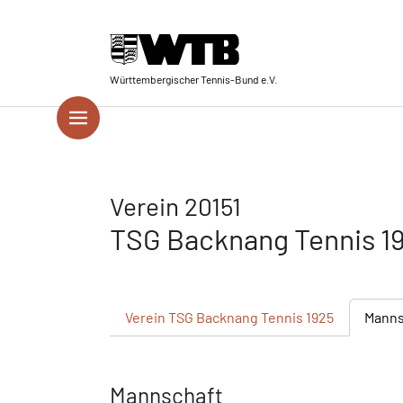
Skip to main navigation
Springe zum Seiteninhalt
Skip to page footer
Württembergischer Tennis-Bund e.V.
Verein 20151
TSG Backnang Tennis 1
Verein
TSG Backnang Tennis 1925
Manns
Mannschaft