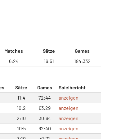
Matches
Sätze
Games
6:24
16:51
184:332
es
Sätze
Games
Spielbericht
11:4
72:44
anzeigen
10:2
63:29
anzeigen
2:10
30:64
anzeigen
10:5
62:40
anzeigen
3:10
41:71
anzeigen