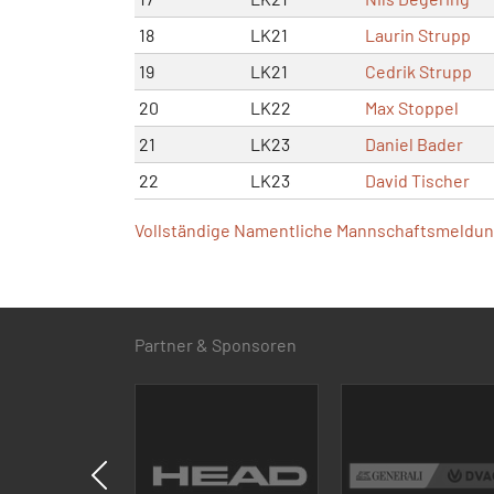
18
LK21
Laurin Strupp
19
LK21
Cedrik Strupp
20
LK22
Max Stoppel
21
LK23
Daniel Bader
22
LK23
David Tischer
Vollständige Namentliche Mannschaftsmeldung
Partner & Sponsoren