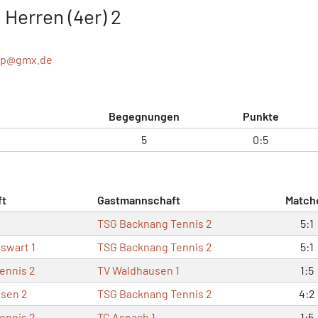
Herren (4er) 2
pp@
gmx.de
Begegnungen
Punkte
5
0:5
ft
Gastmannschaft
Match
TSG Backnang Tennis 2
5:1
swart 1
TSG Backnang Tennis 2
5:1
ennis 2
TV Waldhausen 1
1:5
sen 2
TSG Backnang Tennis 2
4:2
ennis 2
TC Aspach 1
1:5