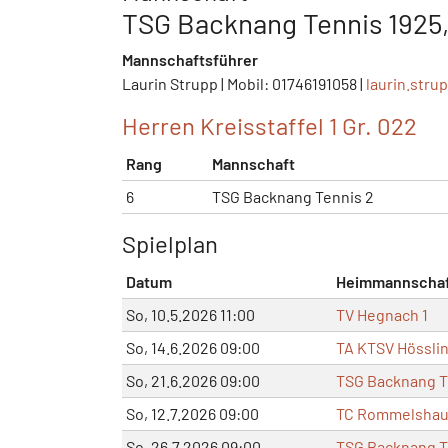
TSG Backnang Tennis 1925, 
Mannschaftsführer
Laurin Strupp | Mobil: 01746191058 |
laurin.stru
Herren Kreisstaffel 1 Gr. 022
Rang
Mannschaft
6
TSG Backnang Tennis 2
Spielplan
Datum
Heimmannscha
So, 10.5.2026 11:00
TV Hegnach 1
So, 14.6.2026 09:00
TA KTSV Hösslin
So, 21.6.2026 09:00
TSG Backnang T
So, 12.7.2026 09:00
TC Rommelshau
So, 26.7.2026 09:00
TSG Backnang T