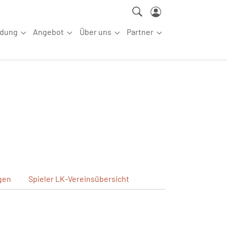
ldung
Angebot
Über uns
Partner
ettkampfsport"
Submenu for "Aus-/Fortbildung"
Submenu for "Angebot"
Submenu for "Über uns"
Submenu for "Partn
gen
Spieler
LK-Vereinsübersicht