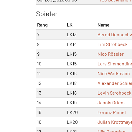
Spieler
Rang
LK
Name
7
LK13
Bernd Dennochw
8
LK14
Tim Strohbeck
9
LK15
Nico Rössler
10
LK15
Lars Simmendin
11
LK16
Nico Werkmann
12
LK18
Alexander Schie
13
LK18
Levin Strohbeck
14
LK19
Jannis Griem
15
LK20
Lorenz Pinnel
16
LK20
Julian Krottmay
17
LK21
Nils Degering