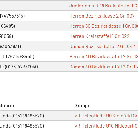
Juniorinnen U18 Kreisstaffel 1 Gr
1747557615)
Herren Bezirksklasse 2 Gr. 007
-66485)
Herren 50 Bezirksklasse 1 Gr. 08
91058)
Herren Kreisstaffel 1 Gr. 022
83043631)
Damen Bezirksstaffel 2 Gr. 042
 (017621498450)
Herren 40 Bezirksstaffel 2 Gr. 0
e (0176-47339950)
Damen 40 Bezirksstaffel 2 Gr. 11
führer
Gruppe
inda (0151 18485570)
VR-Talentiade U9 Kleinfeld Gr.
inda (0151 18485570)
VR-Talentiade U10 Midcourt Gr