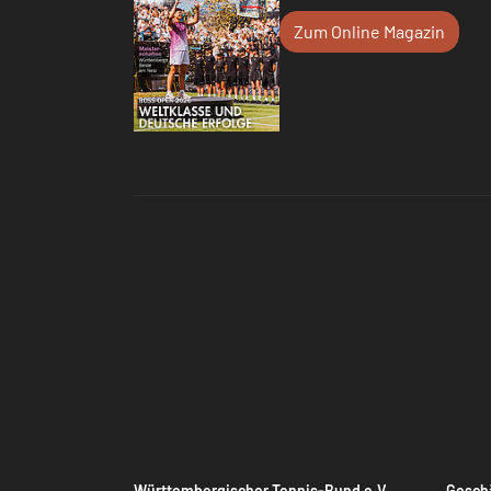
Zum Online Magazin
Württembergischer Tennis-Bund e.V.
Geschä