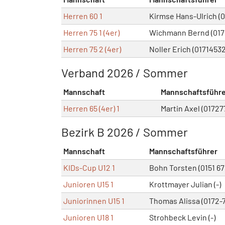
Herren 60 1
Kirmse Hans-Ulrich (0
Herren 75 1 (4er)
Wichmann Bernd (017
Herren 75 2 (4er)
Noller Erich (0171453
Verband 2026 / Sommer
Mannschaft
Mannschaftsführe
Herren 65 (4er) 1
Martin Axel (01727
Bezirk B 2026 / Sommer
Mannschaft
Mannschaftsführer
KIDs-Cup U12 1
Bohn Torsten (0151 6
Junioren U15 1
Krottmayer Julian (-)
Juniorinnen U15 1
Thomas Alissa (0172-
Junioren U18 1
Strohbeck Levin (-)