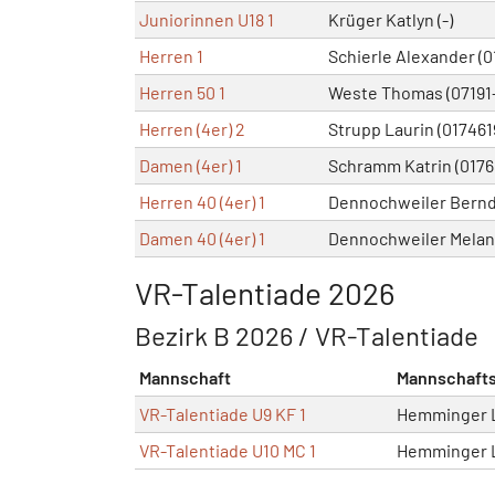
Juniorinnen U18 1
Krüger Katlyn (-)
Herren 1
Schierle Alexander (0
Herren 50 1
Weste Thomas (07191
Herren (4er) 2
Strupp Laurin (017461
Damen (4er) 1
Schramm Katrin (0176
Herren 40 (4er) 1
Dennochweiler Bernd
Damen 40 (4er) 1
Dennochweiler Melani
VR-Talentiade 2026
Bezirk B 2026 / VR-Talentiade
Mannschaft
Mannschafts
VR-Talentiade U9 KF 1
Hemminger L
VR-Talentiade U10 MC 1
Hemminger L