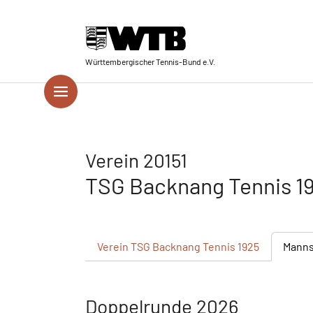
Skip to main navigation
Springe zum Seiteninhalt
Skip to page footer
Württembergischer Tennis-Bund e.V.
Verein 20151
TSG Backnang Tennis 1
Verein
TSG Backnang Tennis 1925
Manns
Doppelrunde 2026