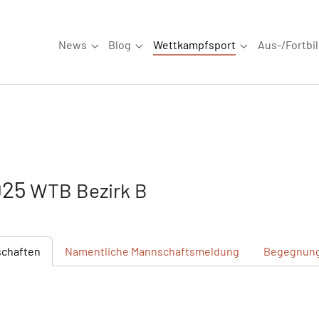
News
Blog
Wettkampfsport
Aus-/Fortbi
Submenu for "News"
Submenu for "Blog"
Submenu for "W
925
WTB Bezirk B
chaften
Namentliche
Mannschaftsmeldung
Begegnun