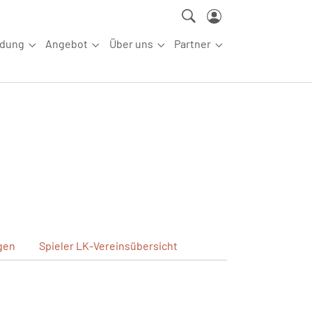
ldung
Angebot
Über uns
Partner
ettkampfsport"
Submenu for "Aus-/Fortbildung"
Submenu for "Angebot"
Submenu for "Über uns"
Submenu for "Partn
gen
Spieler
LK-Vereinsübersicht