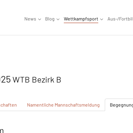
News
Blog
Wettkampfsport
Aus-/Fortbi
Submenu for "News"
Submenu for "Blog"
Submenu for "W
925
WTB Bezirk B
chaften
Namentliche
Mannschaftsmeldung
Begegnun
m