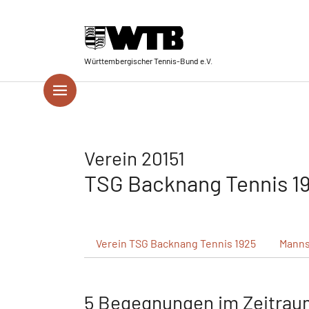
Skip to main navigation
Springe zum Seiteninhalt
Skip to page footer
Württembergischer Tennis-Bund e.V.
Verein 20151
TSG Backnang Tennis 1
Verein
TSG Backnang Tennis 1925
Manns
5 Begegnungen im Zeitrau