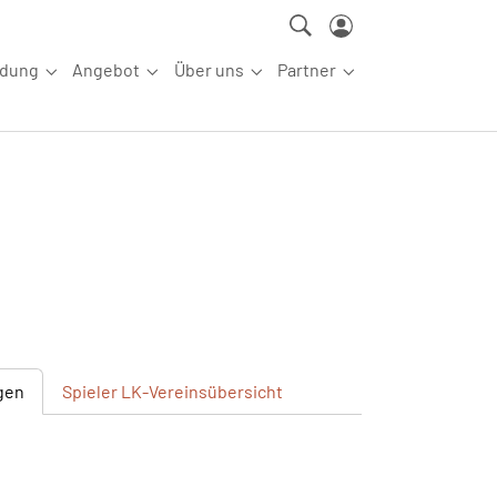
ldung
Angebot
Über uns
Partner
ettkampfsport"
Submenu for "Aus-/Fortbildung"
Submenu for "Angebot"
Submenu for "Über uns"
Submenu for "Partn
gen
Spieler
LK-Vereinsübersicht