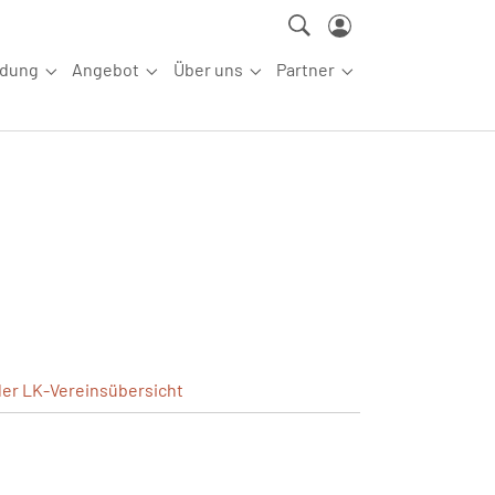
ldung
Angebot
Über uns
Partner
ettkampfsport"
Submenu for "Aus-/Fortbildung"
Submenu for "Angebot"
Submenu for "Über uns"
Submenu for "Partn
ler
LK-Vereinsübersicht