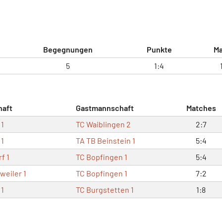
Begegnungen
Punkte
M
5
1:4
aft
Gastmannschaft
Matches
 1
TC Waiblingen 2
2:7
 1
TA TB Beinstein 1
5:4
f 1
TC Bopfingen 1
5:4
weiler 1
TC Bopfingen 1
7:2
 1
TC Burgstetten 1
1:8