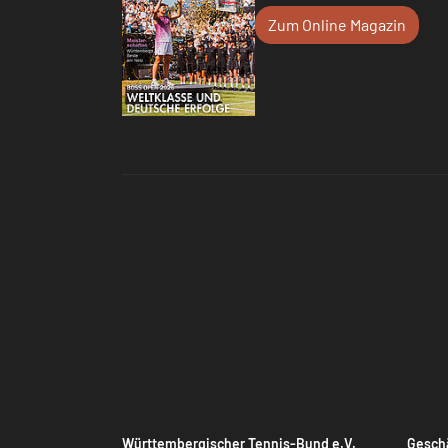
Zum Online Magazin
Württembergischer Tennis-Bund e.V.
Geschä