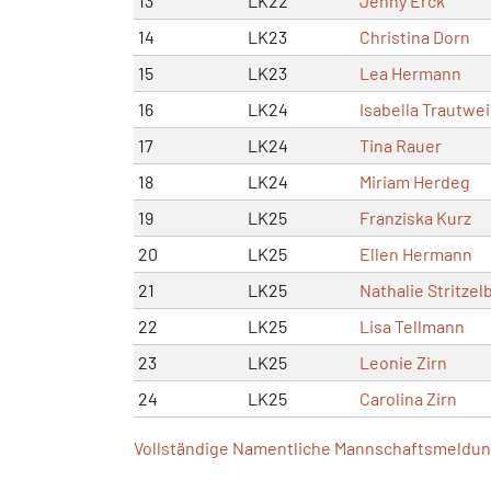
13
LK22
Jenny Erck
14
LK23
Christina Dorn
15
LK23
Lea Hermann
16
LK24
Isabella Trautwe
17
LK24
Tina Rauer
18
LK24
Miriam Herdeg
19
LK25
Franziska Kurz
20
LK25
Ellen Hermann
21
LK25
Nathalie Stritzel
22
LK25
Lisa Tellmann
23
LK25
Leonie Zirn
24
LK25
Carolina Zirn
Vollständige Namentliche Mannschaftsmeldung