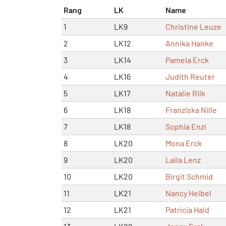
Rang
LK
Name
1
LK9
Christine Leuze
2
LK12
Annika Hanke
3
LK14
Pamela Erck
4
LK16
Judith Reuter
5
LK17
Natalie Rilk
6
LK18
Franziska Nille
7
LK18
Sophia Enzi
8
LK20
Mona Erck
9
LK20
Laila Lenz
10
LK20
Birgit Schmid
11
LK21
Nancy Heibel
12
LK21
Patricia Hald