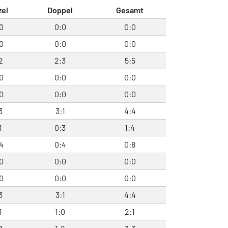
zel
Doppel
Gesamt
0
0:0
0:0
0
0:0
0:0
2
2:3
5:5
0
0:0
0:0
0
0:0
0:0
3
3:1
4:4
1
0:3
1:4
4
0:4
0:8
0
0:0
0:0
0
0:0
0:0
3
3:1
4:4
1
1:0
2:1