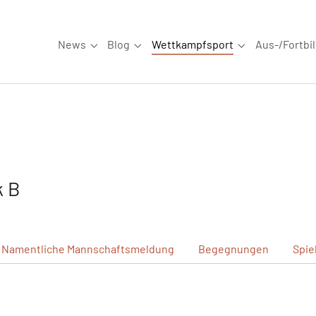
News
Blog
Wettkampfsport
Aus-/Fortbi
Submenu for "News"
Submenu for "Blog"
Submenu for "W
k B
Namentliche
Mannschaftsmeldung
Begegnungen
Spie