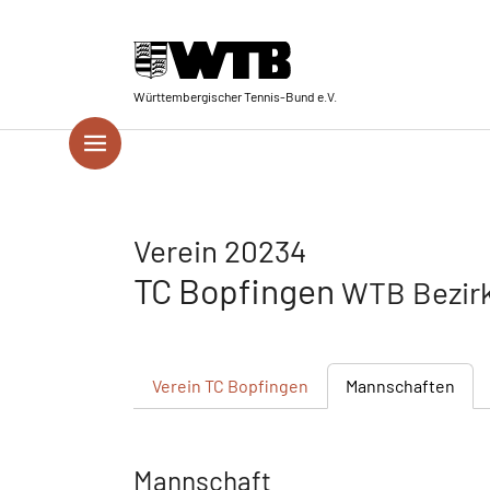
Skip to main navigation
Springe zum Seiteninhalt
Skip to page footer
Württembergischer Tennis-Bund e.V.
Verein 20234
TC Bopfingen
WTB Bezir
Verein
TC Bopfingen
Mannschaften
Mannschaft