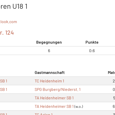
ren U18 1
tlook.com
r. 124
Begegnungen
Punkte
6
0:6
Gastmannschaft
Mat
SB 1
TC Heidenheim 1
2
SB 1
SPG Burgberg/Niederst. 1
0
TA Heidenheimer SB 1
5
TA Heidenheimer SB 1
6
(w.o.)
SB 1
TC Aalen 1
3