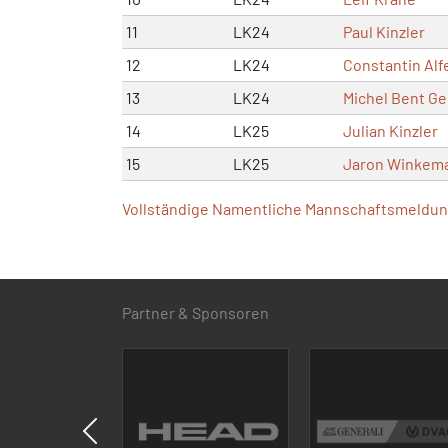
11
LK24
Paul Kinzler
12
LK24
Constantin Alfe
13
LK24
Michel Bent Ge
14
LK25
Julian Kinzler
15
LK25
Jaron Winkem
Vollständige Namentliche Mannschaftsmeldung
Partner & Sponsoren