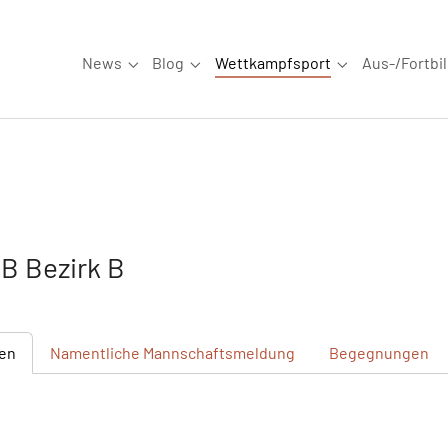
News
Blog
Wettkampfsport
Aus-/Fortbi
Submenu for "News"
Submenu for "Blog"
Submenu for "W
B Bezirk B
en
Namentliche
Mannschaftsmeldung
Begegnungen