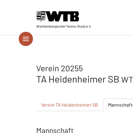
Skip to main navigation
Springe zum Seiteninhalt
Skip to page footer
Württembergischer Tennis-Bund e.V.
Verein 20255
TA Heidenheimer SB
WT
Verein
TA Heidenheimer SB
Mannschaft
Mannschaft