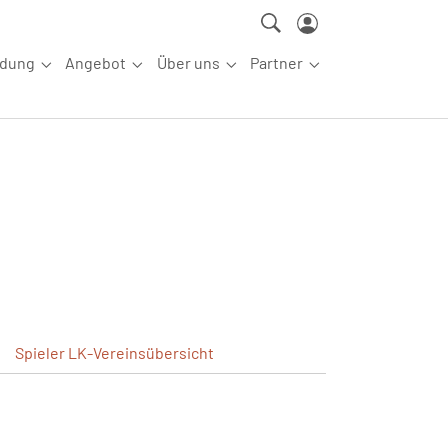
ldung
Angebot
Über uns
Partner
ettkampfsport"
Submenu for "Aus-/Fortbildung"
Submenu for "Angebot"
Submenu for "Über uns"
Submenu for "Partn
Spieler
LK-Vereinsübersicht