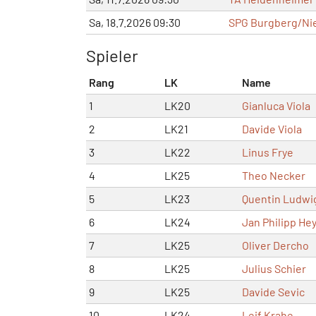
Sa, 18.7.2026 09:30
SPG Burgberg/Nie
Spieler
Rang
LK
Name
1
LK20
Gianluca Viola
2
LK21
Davide Viola
3
LK22
Linus Frye
4
LK25
Theo Necker
5
LK23
Quentin Ludwi
6
LK24
Jan Philipp He
7
LK25
Oliver Dercho
8
LK25
Julius Schier
9
LK25
Davide Sevic
10
LK24
Leif Krahe