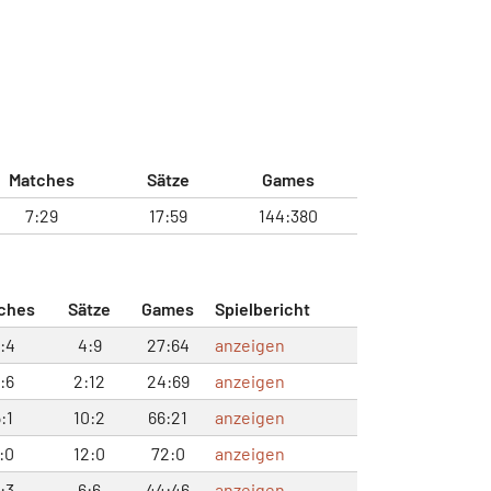
Matches
Sätze
Games
7:29
17:59
144:380
ches
Sätze
Games
Spielbericht
:4
4:9
27:64
anzeigen
:6
2:12
24:69
anzeigen
:1
10:2
66:21
anzeigen
:0
12:0
72:0
anzeigen
:3
6:6
44:46
anzeigen