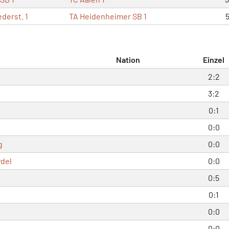
derst. 1
TA Heidenheimer SB 1
5
Nation
Einzel
2:2
3:2
0:1
0:0
g
0:0
ydel
0:0
0:5
0:1
0:0
0:0