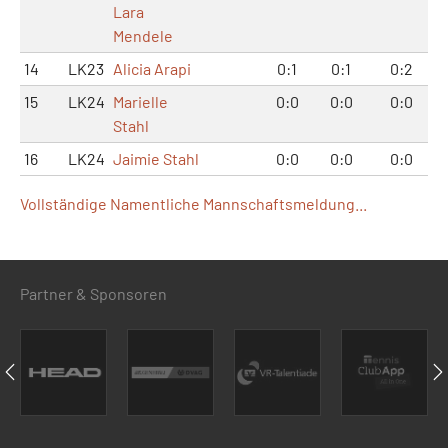
Lara
Mendele
14
LK23
Alicia Arapi
0:1
0:1
0:2
15
LK24
Marielle
0:0
0:0
0:0
Stahl
16
LK24
Jaimie Stahl
0:0
0:0
0:0
Vollständige Namentliche Mannschaftsmeldung...
Partner & Sponsoren