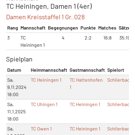
TC Heiningen, Damen 1 (4er)
Damen Kreisstaffel 1 Gr. 028
Rang
Mannschaft
Begegnungen
Punkte
Matches
Sätze
3
TC
4
2:2
16:8
35:19
Heiningen 1
Spielplan
Datum
Heimmannschaft
Gastmannschaft
Spielort
Sa,
TC Heiningen 1
TC Hattenhofen
Schlierbach
9.11.2024
1
18:00
Sa,
TC Uhingen 1
TC Heiningen 1
Schlierbach
11.1.2025
18:00
Sa,
TC Owen 1
TC Heiningen 1
Schlierbach