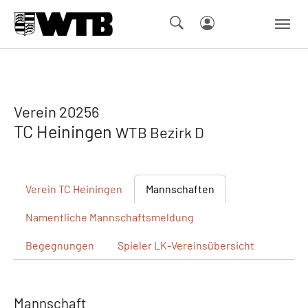
Skip to main navigation
Springe zum Seiteninhalt
Skip to page footer
Verein 20256
TC Heiningen
WTB Bezirk D
Verein
TC Heiningen
Mannschaften
Namentliche
Mannschaftsmeldung
Begegnungen
Spieler
LK-Vereinsübersicht
Mannschaft