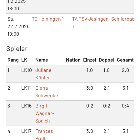
1.2.2025
18:00
Sa,
TC Heiningen 1
TA TSV Jesingen
Schlierbach
22.2.2025
1
18:00
Spieler
Rang
LK
Name
Nation
Einzel
Doppel
Gesamt
1
LK10
Juliane
1:0
1:0
2:0
Köhler
2
LK11
Elena
3:0
2:1
5:1
Schwenke
3
LK16
Birgit
0:2
0:2
0:4
Wagner-
Spaich
4
LK17
Frances
3:0
2:1
5:1
Prüll