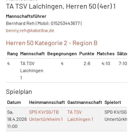
TA TSV Laichingen, Herren 50 (4er) 1
Mannschaftsführer
Bernhard Reh | Mobil: 015253443677 |
benny.reh@
kabelbw.de
Herren 50 Kategorie 2 - Region B
Rang
Mannschaft
Begegnungen
Punkte
Matches
Sätze
4
TA TSV
4
2:6
4:10
7:10
Laichingen
1
Spielplan
Datum
Heimmannschaft
Gastmannschaft
Spielort
Sa,
SPG KV/SG/TB
TA TSV
SPG KV/SG/T
18.4.2026
Untertürkheim 1
Laichingen 1
Untertürkhei
11:00