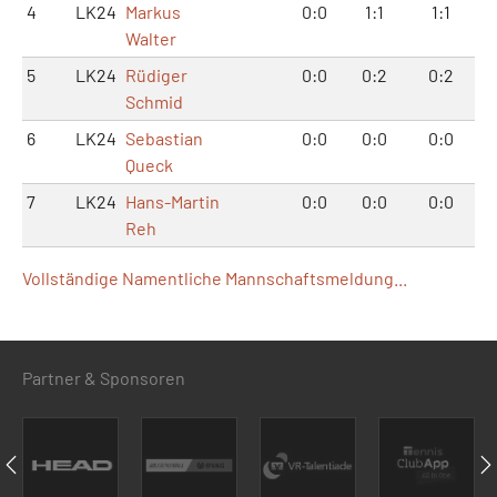
4
LK24
Markus
0:0
1:1
1:1
Walter
5
LK24
Rüdiger
0:0
0:2
0:2
Schmid
6
LK24
Sebastian
0:0
0:0
0:0
Queck
7
LK24
Hans-Martin
0:0
0:0
0:0
Reh
Vollständige Namentliche Mannschaftsmeldung...
Partner & Sponsoren