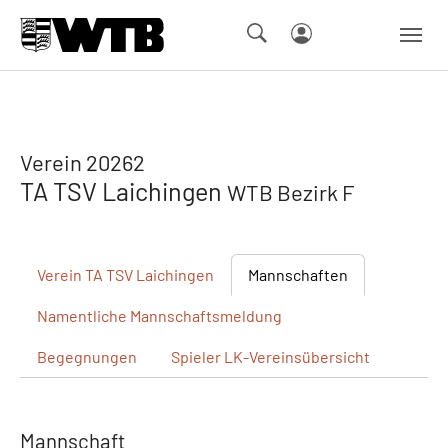
Skip to main navigation
Springe zum Seiteninhalt
Skip to page footer
Verein 20262
TA TSV Laichingen
WTB Bezirk F
Verein
TA TSV Laichingen
Mannschaften
Namentliche
Mannschaftsmeldung
Begegnungen
Spieler
LK-Vereinsübersicht
Mannschaft