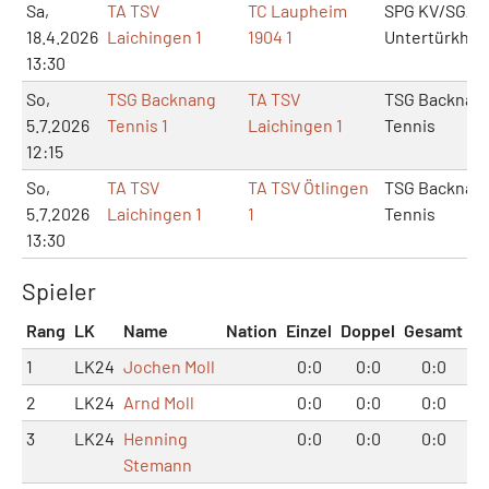
Sa,
TA TSV
TC Laupheim
SPG KV/SG/T
18.4.2026
Laichingen 1
1904 1
Untertürkhei
13:30
So,
TSG Backnang
TA TSV
TSG Backnan
5.7.2026
Tennis 1
Laichingen 1
Tennis
12:15
So,
TA TSV
TA TSV Ötlingen
TSG Backnan
5.7.2026
Laichingen 1
1
Tennis
13:30
Spieler
Rang
LK
Name
Nation
Einzel
Doppel
Gesamt
1
LK24
Jochen Moll
0:0
0:0
0:0
2
LK24
Arnd Moll
0:0
0:0
0:0
3
LK24
Henning
0:0
0:0
0:0
Stemann