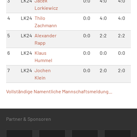
3
LK24
Jacek
0:0
4:0
4:0
Lorkiewicz
4
LK24
Thilo
0:0
4:0
4:0
Zachmann
5
LK24
Alexander
0:0
2:2
2:2
Rapp
6
LK24
Klaus
0:0
0:0
0:0
Hummel
7
LK24
Jochen
0:0
2:0
2:0
Klein
Vollständige Namentliche Mannschaftsmeldung...
Partner & Sponsoren