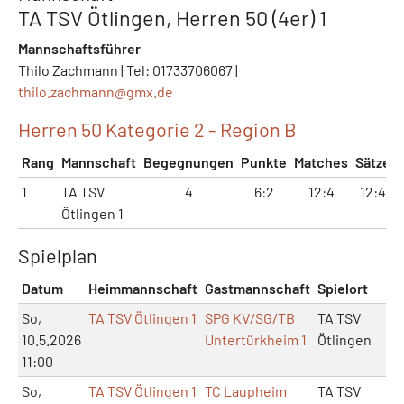
TA TSV Ötlingen, Herren 50 (4er) 1
Mannschaftsführer
Thilo Zachmann | Tel: 01733706067 |
thilo.zachmann@
gmx.de
Herren 50 Kategorie 2 - Region B
Rang
Mannschaft
Begegnungen
Punkte
Matches
Sätze
1
TA TSV
4
6:2
12:4
12:4
Ötlingen 1
Spielplan
Datum
Heimmannschaft
Gastmannschaft
Spielort
Ma
So,
TA TSV Ötlingen 1
SPG KV/SG/TB
TA TSV
10.5.2026
Untertürkheim 1
Ötlingen
11:00
So,
TA TSV Ötlingen 1
TC Laupheim
TA TSV