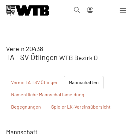
Skip to main navigation
Springe zum Seiteninhalt
Skip to page footer
Verein 20438
TA TSV Ötlingen
WTB Bezirk D
Verein
TA TSV Ötlingen
Mannschaften
Namentliche
Mannschaftsmeldung
Begegnungen
Spieler
LK-Vereinsübersicht
Mannschaft