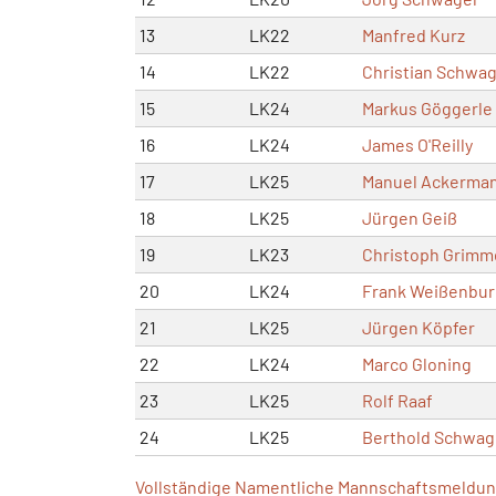
13
LK22
Manfred Kurz
14
LK22
Christian Schwa
15
LK24
Markus Göggerle
16
LK24
James O'Reilly
17
LK25
Manuel Ackerma
18
LK25
Jürgen Geiß
19
LK23
Christoph Grimm
20
LK24
Frank Weißenbur
21
LK25
Jürgen Köpfer
22
LK24
Marco Gloning
23
LK25
Rolf Raaf
24
LK25
Berthold Schwag
Vollständige Namentliche Mannschaftsmeldung