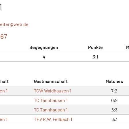
1
reiter@
web.de
067
Begegnungen
Punkte
M
4
3:1
haft
Gastmannschaft
Matches
en 1
TCW Waldhausen 1
7:2
1
TC Tannhausen 1
0:9
TC Tannhausen 1
6:3
en 1
TEV R.W. Fellbach 1
6:3