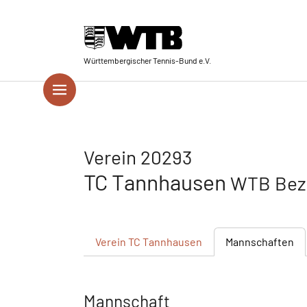
Skip to main navigation
Springe zum Seiteninhalt
Skip to page footer
Württembergischer Tennis-Bund e.V.
Verein 20293
TC Tannhausen
WTB Bezi
Verein
TC Tannhausen
Mannschaften
Mannschaft