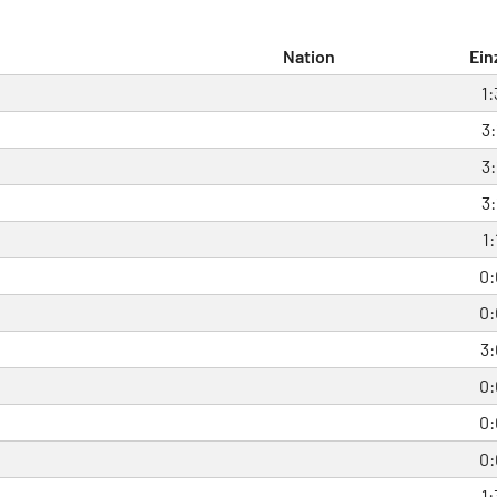
Nation
Ein
1:
3:
3:
3:
1:
0:
0:
3:
0:
0:
0:
1: