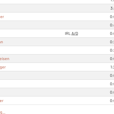
3:
ger
0:
0:
IRL
A/D
0:
nn
0:
0:
eisen
0:
ger
1:
0:
0:
0:
er
0:
...