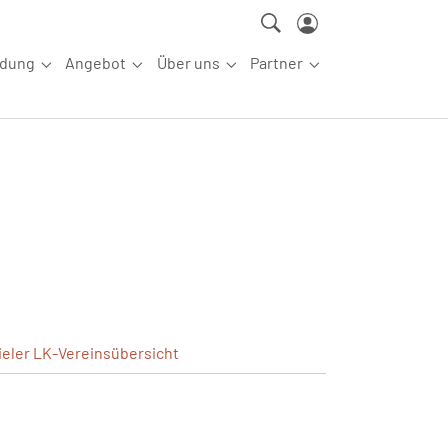
ldung
Angebot
Über uns
Partner
ettkampfsport"
Submenu for "Aus-/Fortbildung"
Submenu for "Angebot"
Submenu for "Über uns"
Submenu for "Partn
ieler
LK-Vereinsübersicht