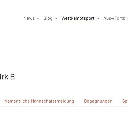
News
Blog
Wettkampfsport
Aus-/Fortbi
Submenu for "News"
Submenu for "Blog"
Submenu for "W
rk B
Namentliche
Mannschaftsmeldung
Begegnungen
Sp