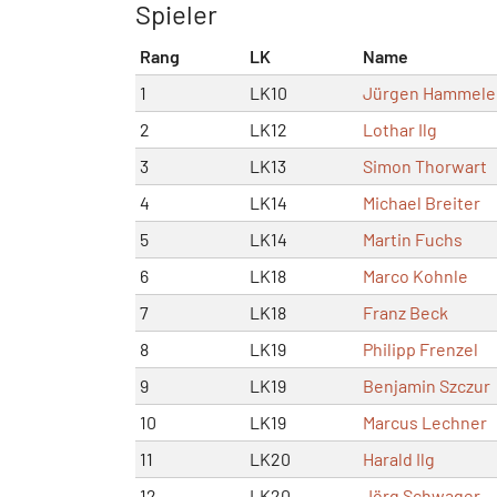
Spieler
Rang
LK
Name
1
LK10
Jürgen Hammele
2
LK12
Lothar Ilg
3
LK13
Simon Thorwart
4
LK14
Michael Breiter
5
LK14
Martin Fuchs
6
LK18
Marco Kohnle
7
LK18
Franz Beck
8
LK19
Philipp Frenzel
9
LK19
Benjamin Szczur
10
LK19
Marcus Lechner
11
LK20
Harald Ilg
12
LK20
Jörg Schwager