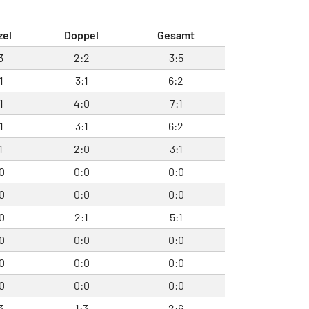
zel
Doppel
Gesamt
3
2:2
3:5
1
3:1
6:2
1
4:0
7:1
1
3:1
6:2
1
2:0
3:1
0
0:0
0:0
0
0:0
0:0
0
2:1
5:1
0
0:0
0:0
0
0:0
0:0
0
0:0
0:0
3
1:3
2:6