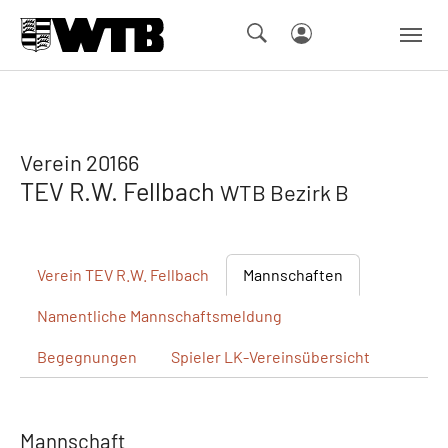
Skip to main navigation
Springe zum Seiteninhalt
Skip to page footer
Verein 20166
TEV R.W. Fellbach
WTB Bezirk B
Verein
TEV R.W. Fellbach
Mannschaften
Namentliche
Mannschaftsmeldung
Begegnungen
Spieler
LK-Vereinsübersicht
Mannschaft