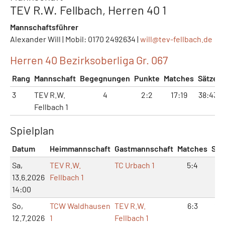
TEV R.W. Fellbach, Herren 40 1
Mannschaftsführer
Alexander Will | Mobil: 0170 2492634 |
will@
tev-fellbach.de
Herren 40 Bezirksoberliga Gr. 067
Rang
Mannschaft
Begegnungen
Punkte
Matches
Sätze
3
TEV R.W.
4
2:2
17:19
38:43
Fellbach 1
Spielplan
Datum
Heimmannschaft
Gastmannschaft
Matches
Sät
Sa,
TEV R.W.
TC Urbach 1
5:4
12:
13.6.2026
Fellbach 1
14:00
So,
TCW Waldhausen
TEV R.W.
6:3
13:
12.7.2026
1
Fellbach 1