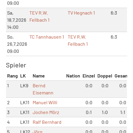
09:00
Sa,
TEV R.W.
TV Hegnach 1
6:3
12:
18.7.2026
Fellbach 1
14:00
So,
TC Tannhausen 1
TEV R.W.
6:3
13:
26.7.2026
Fellbach 1
09:00
Spieler
Rang
LK
Name
Nation
Einzel
Doppel
Gesamt
1
LK9
Bernd
0:0
0:0
0:0
Eisemann
2
LK11
Manuel Willi
0:0
0:0
0:0
3
LK11
Jochen Mörz
0:1
1:0
1:1
4
LK11
Ralf Bernhard
0:0
0:0
0:0
5
LK12
Jörg
0:0
0:0
0:0