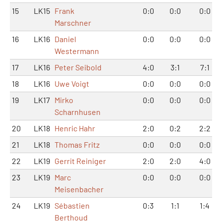
15
LK15
Frank
0:0
0:0
0:0
Marschner
16
LK16
Daniel
0:0
0:0
0:0
Westermann
17
LK16
Peter Seibold
4:0
3:1
7:1
18
LK16
Uwe Voigt
0:0
0:0
0:0
19
LK17
Mirko
0:0
0:0
0:0
Scharnhusen
20
LK18
Henric Hahr
2:0
0:2
2:2
21
LK18
Thomas Fritz
0:0
0:0
0:0
22
LK19
Gerrit Reiniger
2:0
2:0
4:0
23
LK19
Marc
0:0
0:0
0:0
Meisenbacher
24
LK19
Sébastien
0:3
1:1
1:4
Berthoud