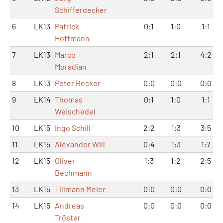
Schifferdecker
6
LK13
Patrick
0:1
1:0
1:1
Hoffmann
7
LK13
Marco
2:1
2:1
4:2
Moradian
8
LK13
Peter Becker
0:0
0:0
0:0
9
LK14
Thomas
0:1
1:0
1:1
Weischedel
10
LK15
Ingo Schill
2:2
1:3
3:5
11
LK15
Alexander Will
0:4
1:3
1:7
12
LK15
Oliver
1:3
1:2
2:5
Bechmann
13
LK15
Tillmann Meier
0:0
0:0
0:0
14
LK15
Andreas
0:0
0:0
0:0
Tröster