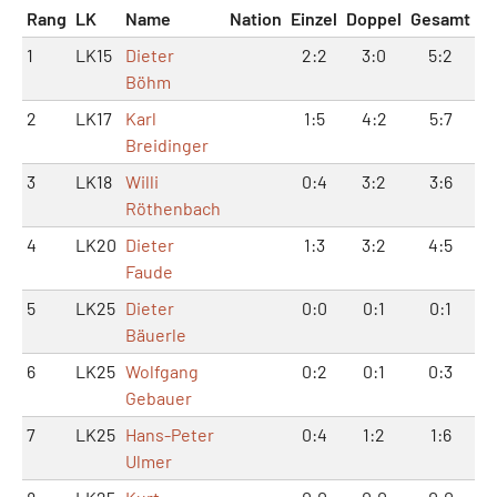
Rang
LK
Name
Nation
Einzel
Doppel
Gesamt
1
LK15
Dieter
2:2
3:0
5:2
Böhm
2
LK17
Karl
1:5
4:2
5:7
Breidinger
3
LK18
Willi
0:4
3:2
3:6
Röthenbach
4
LK20
Dieter
1:3
3:2
4:5
Faude
5
LK25
Dieter
0:0
0:1
0:1
Bäuerle
6
LK25
Wolfgang
0:2
0:1
0:3
Gebauer
7
LK25
Hans-Peter
0:4
1:2
1:6
Ulmer