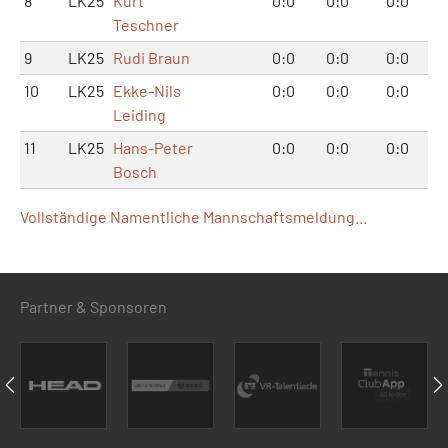
8
LK25
Kurt
0:0
0:0
0:0
Teschner
9
LK25
Rudi Braun
0:0
0:0
0:0
10
LK25
Ekke-Nils
0:0
0:0
0:0
Leiding
11
LK25
Hans-Peter
0:0
0:0
0:0
Bosch
Vollständige Namentliche Mannschaftsmeldung...
Partner & Sponsoren