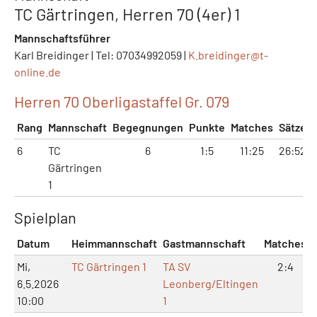
TC Gärtringen, Herren 70 (4er) 1
Mannschaftsführer
Karl Breidinger | Tel: 07034992059 |
K.breidinger@
t-
online.de
Herren 70 Oberligastaffel Gr. 079
Rang
Mannschaft
Begegnungen
Punkte
Matches
Sätze
6
TC
6
1:5
11:25
26:52
Gärtringen
1
Spielplan
Datum
Heimmannschaft
Gastmannschaft
Matches
Mi,
TC Gärtringen 1
TA SV
2:4
6.5.2026
Leonberg/Eltingen
10:00
1