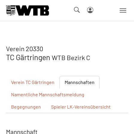
Skip to main navigation
Springe zum Seiteninhalt
Skip to page footer
Verein 20330
TC Gärtringen
WTB Bezirk C
Verein
TC Gärtringen
Mannschaften
Namentliche
Mannschaftsmeldung
Begegnungen
Spieler
LK-Vereinsübersicht
Mannschaft