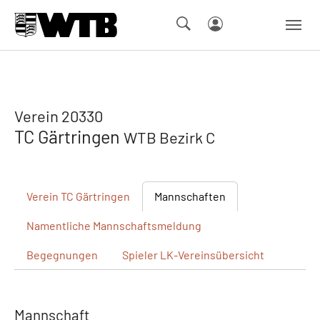
Skip to main navigation
Springe zum Seiteninhalt
Skip to page footer
Verein 20330
TC Gärtringen
WTB Bezirk C
Verein
TC Gärtringen
Mannschaften
Namentliche
Mannschaftsmeldung
Begegnungen
Spieler
LK-Vereinsübersicht
Mannschaft