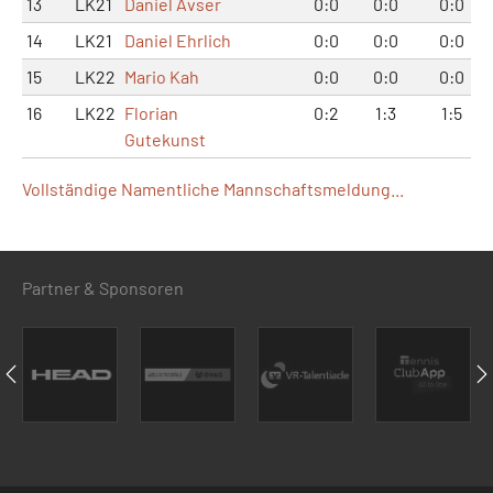
13
LK21
Daniel Avser
0:0
0:0
0:0
14
LK21
Daniel Ehrlich
0:0
0:0
0:0
15
LK22
Mario Kah
0:0
0:0
0:0
16
LK22
Florian
0:2
1:3
1:5
Gutekunst
Vollständige Namentliche Mannschaftsmeldung...
Partner & Sponsoren