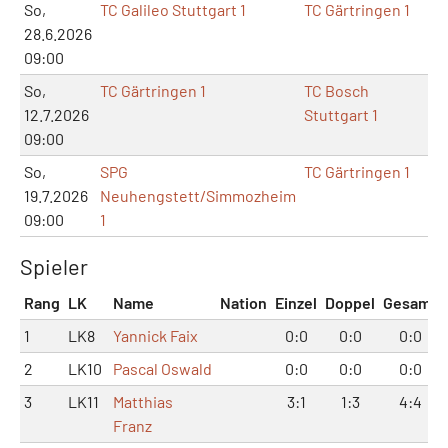
So,
TC Galileo Stuttgart 1
TC Gärtringen 1
28.6.2026
09:00
So,
TC Gärtringen 1
TC Bosch
12.7.2026
Stuttgart 1
09:00
So,
SPG
TC Gärtringen 1
19.7.2026
Neuhengstett/Simmozheim
09:00
1
Spieler
Rang
LK
Name
Nation
Einzel
Doppel
Gesamt
1
LK8
Yannick Faix
0:0
0:0
0:0
2
LK10
Pascal Oswald
0:0
0:0
0:0
3
LK11
Matthias
3:1
1:3
4:4
Franz