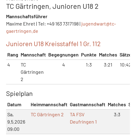
TC Gärtringen, Junioren U18 2
Mannschaftsführer
Maxime Ehret | Tel: +49 163 7317198 |
jugendwart@
tc-
gaertringen.de
Junioren U18 Kreisstaffel 1 Gr. 112
Rang
Mannschaft
Begegnungen
Punkte
Matches
Sätze
4
TC
4
1:3
3:21
10:42
Gärtringen
2
Spielplan
Datum
Heimmannschaft
Gastmannschaft
Matches
Sät
Sa,
TC Gärtringen 2
TA FSV
3:3
7:
9.5.2026
Deufringen 1
09:00