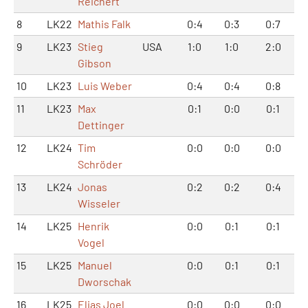
Reichert
8
LK22
Mathis Falk
0:4
0:3
0:7
9
LK23
Stieg
USA
1:0
1:0
2:0
Gibson
10
LK23
Luis Weber
0:4
0:4
0:8
11
LK23
Max
0:1
0:0
0:1
Dettinger
12
LK24
Tim
0:0
0:0
0:0
Schröder
13
LK24
Jonas
0:2
0:2
0:4
Wisseler
14
LK25
Henrik
0:0
0:1
0:1
Vogel
15
LK25
Manuel
0:0
0:1
0:1
Dworschak
16
LK25
Elias Joel
0:0
0:0
0:0