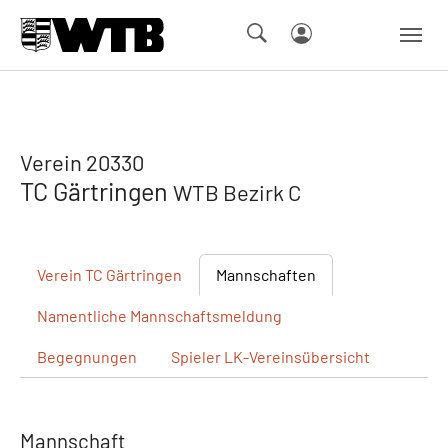
Skip to main navigation
Springe zum Seiteninhalt
Skip to page footer
Verein 20330
TC Gärtringen
WTB Bezirk C
Verein
TC Gärtringen
Mannschaften
Namentliche
Mannschaftsmeldung
Begegnungen
Spieler
LK-Vereinsübersicht
Mannschaft