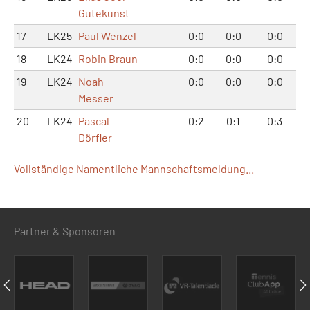
Gutekunst
17
LK25
Paul Wenzel
0:0
0:0
0:0
18
LK24
Robin Braun
0:0
0:0
0:0
19
LK24
Noah
0:0
0:0
0:0
Messer
20
LK24
Pascal
0:2
0:1
0:3
Dörfler
Vollständige Namentliche Mannschaftsmeldung...
Partner & Sponsoren