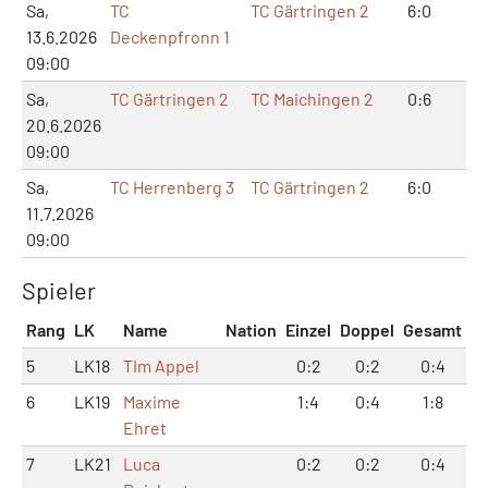
Sa,
TC
TC Gärtringen 2
6:0
12
13.6.2026
Deckenpfronn 1
09:00
Sa,
TC Gärtringen 2
TC Maichingen 2
0:6
0:
20.6.2026
09:00
Sa,
TC Herrenberg 3
TC Gärtringen 2
6:0
12
11.7.2026
09:00
Spieler
Rang
LK
Name
Nation
Einzel
Doppel
Gesamt
5
LK18
TIm Appel
0:2
0:2
0:4
6
LK19
Maxime
1:4
0:4
1:8
Ehret
7
LK21
Luca
0:2
0:2
0:4