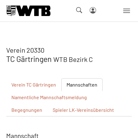
Skip to main navigation
Springe zum Seiteninhalt
Skip to page footer
Verein 20330
TC Gärtringen
WTB Bezirk C
Verein
TC Gärtringen
Mannschaften
Namentliche
Mannschaftsmeldung
Begegnungen
Spieler
LK-Vereinsübersicht
Mannschaft