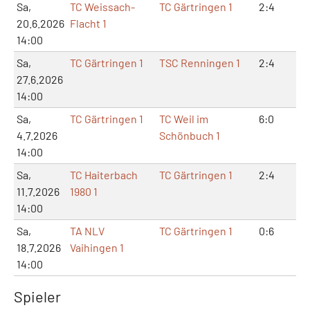
Sa,
TC Weissach-
TC Gärtringen 1
2:4
4:
20.6.2026
Flacht 1
14:00
Sa,
TC Gärtringen 1
TSC Renningen 1
2:4
4:
27.6.2026
14:00
Sa,
TC Gärtringen 1
TC Weil im
6:0
12
4.7.2026
Schönbuch 1
14:00
Sa,
TC Haiterbach
TC Gärtringen 1
2:4
4:
11.7.2026
1980 1
14:00
Sa,
TA NLV
TC Gärtringen 1
0:6
3:
18.7.2026
Vaihingen 1
14:00
Spieler