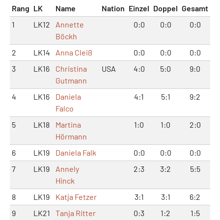
Rang
LK
Name
Nation
Einzel
Doppel
Gesamt
1
LK12
Annette
0:0
0:0
0:0
Böckh
2
LK14
Anna Cleiß
0:0
0:0
0:0
3
LK16
Christina
USA
4:0
5:0
9:0
Gutmann
4
LK16
Daniela
4:1
5:1
9:2
Falco
5
LK18
Martina
1:0
1:0
2:0
Hörmann
6
LK19
Daniela Falk
0:0
0:0
0:0
7
LK19
Annely
2:3
3:2
5:5
Hinck
8
LK19
Katja Fetzer
3:1
3:1
6:2
9
LK21
Tanja Ritter
0:3
1:2
1:5