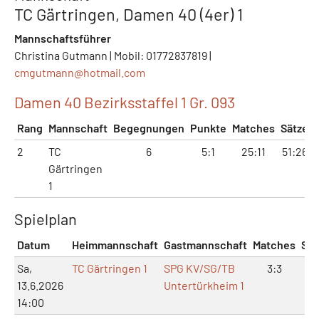
TC Gärtringen, Damen 40 (4er) 1
Mannschaftsführer
Christina Gutmann | Mobil: 01772837819 |
cmgutmann@
hotmail.com
Damen 40 Bezirksstaffel 1 Gr. 093
Rang
Mannschaft
Begegnungen
Punkte
Matches
Sätze
2
TC
6
5:1
25:11
51:26
Gärtringen
1
Spielplan
Datum
Heimmannschaft
Gastmannschaft
Matches
Sät
Sa,
TC Gärtringen 1
SPG KV/SG/TB
3:3
6:
13.6.2026
Untertürkheim 1
14:00