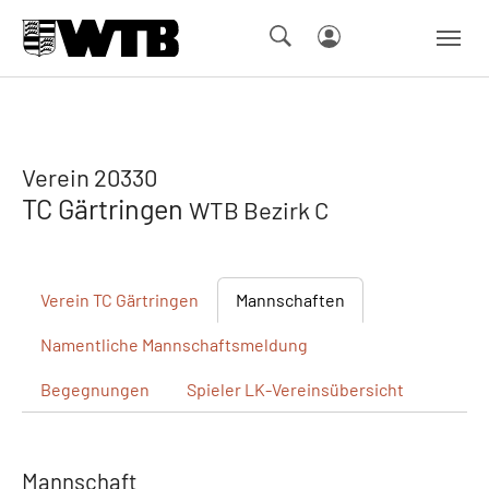
Skip to main navigation
Springe zum Seiteninhalt
Skip to page footer
Verein 20330
TC Gärtringen
WTB Bezirk C
Verein
TC Gärtringen
Mannschaften
Namentliche
Mannschaftsmeldung
Begegnungen
Spieler
LK-Vereinsübersicht
Mannschaft