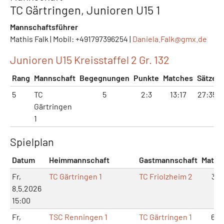
TC Gärtringen, Junioren U15 1
Mannschaftsführer
Mathis Falk | Mobil: +491797396254 |
Daniela.Falk@
gmx.de
Junioren U15 Kreisstaffel 2 Gr. 132
Rang
Mannschaft
Begegnungen
Punkte
Matches
Sätze
5
TC
5
2:3
13:17
27:35
Gärtringen
1
Spielplan
Datum
Heimmannschaft
Gastmannschaft
Match
Fr,
TC Gärtringen 1
TC Friolzheim 2
3:3
8.5.2026
15:00
Fr,
TSC Renningen 1
TC Gärtringen 1
6:0