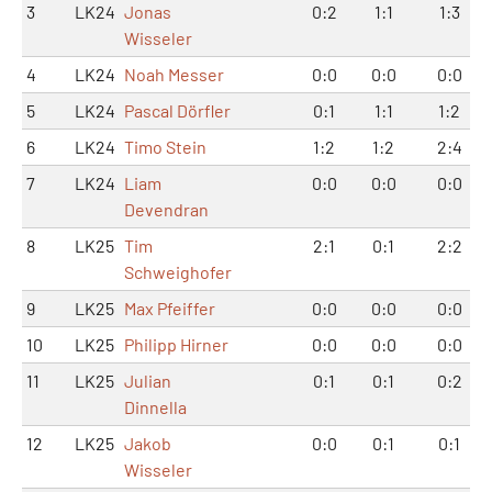
3
LK24
Jonas
0:2
1:1
1:3
Wisseler
4
LK24
Noah Messer
0:0
0:0
0:0
5
LK24
Pascal Dörfler
0:1
1:1
1:2
6
LK24
Timo Stein
1:2
1:2
2:4
7
LK24
Liam
0:0
0:0
0:0
Devendran
8
LK25
Tim
2:1
0:1
2:2
Schweighofer
9
LK25
Max Pfeiffer
0:0
0:0
0:0
10
LK25
Philipp Hirner
0:0
0:0
0:0
11
LK25
Julian
0:1
0:1
0:2
Dinnella
12
LK25
Jakob
0:0
0:1
0:1
Wisseler