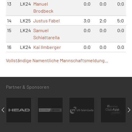
13
LK24
Manuel
0:0
0:0
0:0
Brodbeck
14
LK25
Justus Fabel
3:0
2:0
5:0
15
LK24
Samuel
0:0
0:0
0:0
Schiattarella
16
LK24
Kai Ilmberger
0:0
0:0
0:0
Vollständige Namentliche Mannschaftsmeldung...
Partner & Sponsoren