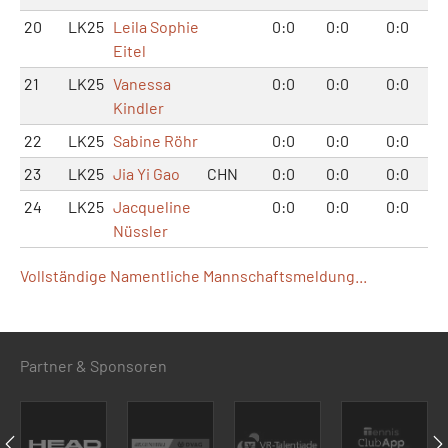
20
LK25
Leila Sophie
0:0
0:0
0:0
Eitel
21
LK25
Vanessa
0:0
0:0
0:0
Kindler
22
LK25
Sabine Röhr
0:0
0:0
0:0
23
LK25
Jia Yi Gao
CHN
0:0
0:0
0:0
24
LK25
Jacqueline
0:0
0:0
0:0
Nüssler
Vollständige Namentliche Mannschaftsmeldung...
Partner & Sponsoren