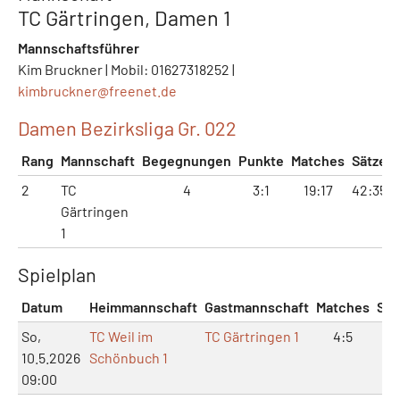
TC Gärtringen, Damen 1
Mannschaftsführer
Kim Bruckner | Mobil: 01627318252 |
kimbruckner@
freenet.de
Damen Bezirksliga Gr. 022
Rang
Mannschaft
Begegnungen
Punkte
Matches
Sätze
2
TC
4
3:1
19:17
42:35
Gärtringen
1
Spielplan
Datum
Heimmannschaft
Gastmannschaft
Matches
Sät
So,
TC Weil im
TC Gärtringen 1
4:5
9:
10.5.2026
Schönbuch 1
09:00