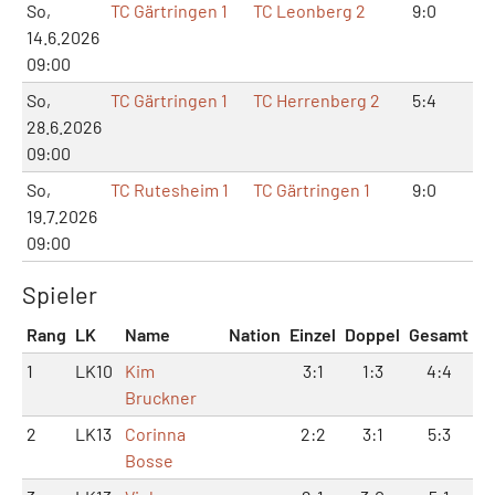
So,
TC Gärtringen 1
TC Leonberg 2
9:0
18
14.6.2026
09:00
So,
TC Gärtringen 1
TC Herrenberg 2
5:4
11:
28.6.2026
09:00
So,
TC Rutesheim 1
TC Gärtringen 1
9:0
18
19.7.2026
09:00
Spieler
Rang
LK
Name
Nation
Einzel
Doppel
Gesamt
1
LK10
Kim
3:1
1:3
4:4
Bruckner
2
LK13
Corinna
2:2
3:1
5:3
Bosse