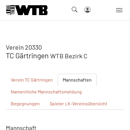
Skip to main navigation
Springe zum Seiteninhalt
Skip to page footer
Verein 20330
TC Gärtringen
WTB Bezirk C
Verein
TC Gärtringen
Mannschaften
Namentliche
Mannschaftsmeldung
Begegnungen
Spieler
LK-Vereinsübersicht
Mannschaft