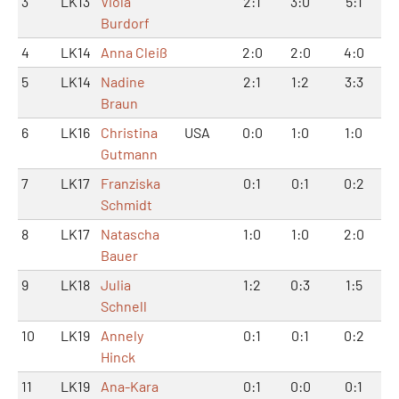
3
LK13
Viola
2:1
3:0
5:1
Burdorf
4
LK14
Anna Cleiß
2:0
2:0
4:0
5
LK14
Nadine
2:1
1:2
3:3
Braun
6
LK16
Christina
USA
0:0
1:0
1:0
Gutmann
7
LK17
Franziska
0:1
0:1
0:2
Schmidt
8
LK17
Natascha
1:0
1:0
2:0
Bauer
9
LK18
Julia
1:2
0:3
1:5
Schnell
10
LK19
Annely
0:1
0:1
0:2
Hinck
11
LK19
Ana-Kara
0:1
0:0
0:1