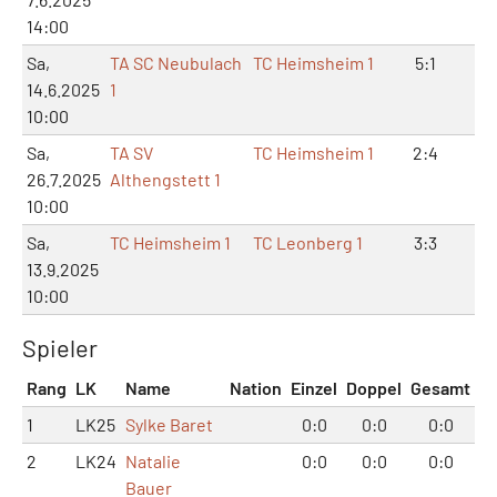
14:00
Sa,
TA SC Neubulach
TC Heimsheim 1
5:1
11:
14.6.2025
1
10:00
Sa,
TA SV
TC Heimsheim 1
2:4
4:
26.7.2025
Althengstett 1
10:00
Sa,
TC Heimsheim 1
TC Leonberg 1
3:3
7:
13.9.2025
10:00
Spieler
Rang
LK
Name
Nation
Einzel
Doppel
Gesamt
1
LK25
Sylke Baret
0:0
0:0
0:0
2
LK24
Natalie
0:0
0:0
0:0
Bauer