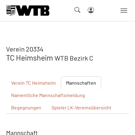
Skip to main navigation
Springe zum Seiteninhalt
Skip to page footer
Verein 20334
TC Heimsheim
WTB Bezirk C
Verein
TC Heimsheim
Mannschaften
Namentliche
Mannschaftsmeldung
Begegnungen
Spieler
LK-Vereinsübersicht
Mannschaft