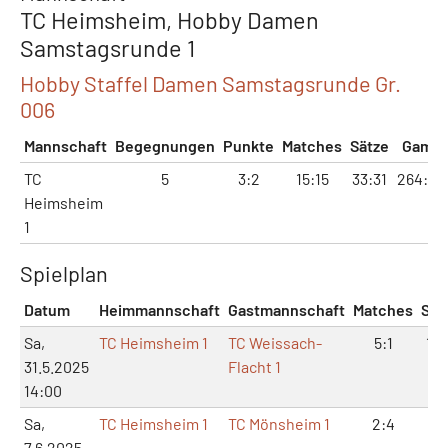
TC Heimsheim, Hobby Damen
Samstagsrunde 1
Hobby Staffel Damen Samstagsrunde Gr.
006
Mannschaft
Begegnungen
Punkte
Matches
Sätze
Game
TC
5
3:2
15:15
33:31
264:24
Heimsheim
1
Spielplan
Datum
Heimmannschaft
Gastmannschaft
Matches
Sät
Sa,
TC Heimsheim 1
TC Weissach-
5:1
10:
31.5.2025
Flacht 1
14:00
Sa,
TC Heimsheim 1
TC Mönsheim 1
2:4
5:
7.6.2025