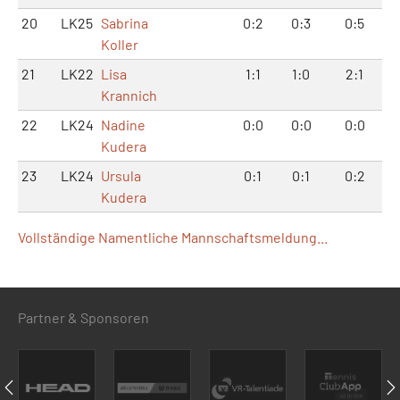
20
LK25
Sabrina
0:2
0:3
0:5
Koller
21
LK22
Lisa
1:1
1:0
2:1
Krannich
22
LK24
Nadine
0:0
0:0
0:0
Kudera
23
LK24
Ursula
0:1
0:1
0:2
Kudera
Vollständige Namentliche Mannschaftsmeldung...
Partner & Sponsoren