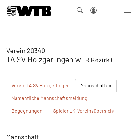
Skip to main navigation
Springe zum Seiteninhalt
Skip to page footer
Verein 20340
TA SV Holzgerlingen
WTB Bezirk C
Verein
TA SV Holzgerlingen
Mannschaften
Namentliche
Mannschaftsmeldung
Begegnungen
Spieler
LK-Vereinsübersicht
Mannschaft