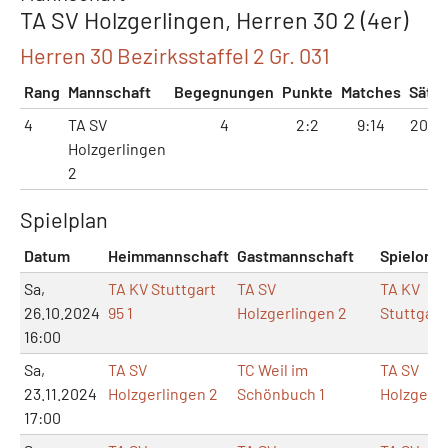
TA SV Holzgerlingen, Herren 30 2 (4er)
Herren 30 Bezirksstaffel 2 Gr. 031
Rang
Mannschaft
Begegnungen
Punkte
Matches
Sätze
4
TA SV
4
2:2
9:14
20:31
Holzgerlingen
2
Spielplan
Datum
Heimmannschaft
Gastmannschaft
Spielort
Sa,
TA KV Stuttgart
TA SV
TA KV
26.10.2024
95 1
Holzgerlingen 2
Stuttgart
16:00
Sa,
TA SV
TC Weil im
TA SV
23.11.2024
Holzgerlingen 2
Schönbuch 1
Holzgerli
17:00