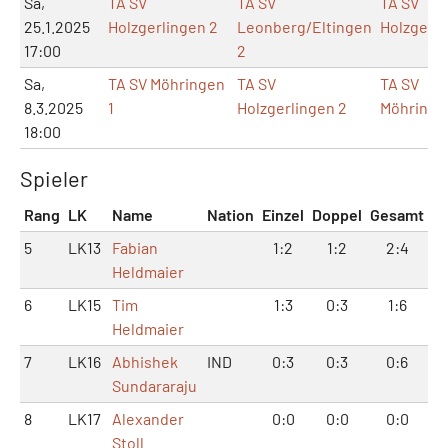
Sa,
TA SV
TA SV
TA SV
25.1.2025
Holzgerlingen 2
Leonberg/Eltingen
Holzgerli
17:00
2
Sa,
TA SV Möhringen
TA SV
TA SV
8.3.2025
1
Holzgerlingen 2
Möhringe
18:00
Spieler
Rang
LK
Name
Nation
Einzel
Doppel
Gesamt
5
LK13
Fabian
1:2
1:2
2:4
Heldmaier
6
LK15
Tim
1:3
0:3
1:6
Heldmaier
7
LK16
Abhishek
IND
0:3
0:3
0:6
Sundararaju
8
LK17
Alexander
0:0
0:0
0:0
Stoll