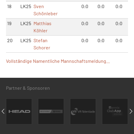
18
LK25
Sven
0:0
0:0
0:0
Schönleber
19
LK25
Matthias
0:0
0:0
0:0
Köhler
20
LK25
Stefan
0:0
0:0
0:0
Schorer
Vollständige Namentliche Mannschaftsmeldung...
Partner & Sponsoren