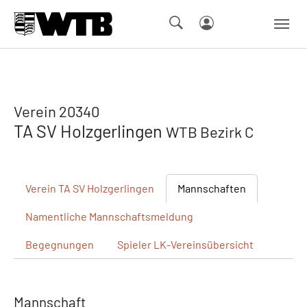
Skip to main navigation
Springe zum Seiteninhalt
Skip to page footer
Verein 20340
TA SV Holzgerlingen
WTB Bezirk C
Verein
TA SV Holzgerlingen
Mannschaften
Namentliche
Mannschaftsmeldung
Begegnungen
Spieler
LK-Vereinsübersicht
Mannschaft