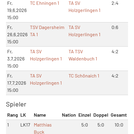
Fr,
TC Ehningen 1
TA SV
2:4
4:
19.6.2026
Holzgerlingen 1
15:00
Fr,
TSV Dagersheim
TA SV
0:6
2:
26.6.2026
TA 1
Holzgerlingen 1
15:00
Fr,
TA SV
TA TSV
4:2
9:
3.7.2026
Holzgerlingen 1
Waldenbuch 1
15:00
Fr,
TA SV
TC Schönaich 1
4:2
8:
17.7.2026
Holzgerlingen 1
15:00
Spieler
Rang
LK
Name
Nation
Einzel
Doppel
Gesamt
1
LK17
Matthias
5:0
5:0
10:0
Buck