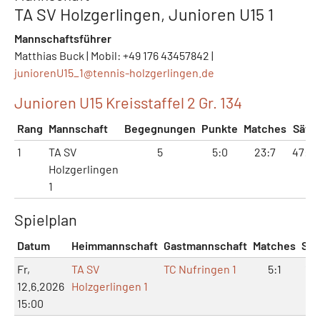
TA SV Holzgerlingen, Junioren U15 1
Mannschaftsführer
Matthias Buck | Mobil: ‭+49 176 43457842‬ |
juniorenU15_1@
tennis-holzgerlingen.de
Junioren U15 Kreisstaffel 2 Gr. 134
Rang
Mannschaft
Begegnungen
Punkte
Matches
Sätz
1
TA SV
5
5:0
23:7
47:2
Holzgerlingen
1
Spielplan
Datum
Heimmannschaft
Gastmannschaft
Matches
Sät
Fr,
TA SV
TC Nufringen 1
5:1
10
12.6.2026
Holzgerlingen 1
15:00