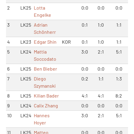
2
LK25
Lotta
0:0
0:0
0:0
Engelke
3
LK25
Adrian
0:1
1:0
1:1
Schönherr
4
LK23
Edgar Shin
KOR
0:1
1:0
1:1
5
LK24
Mattia
3:0
2:1
5:1
Soccodato
6
LK25
Ben Bieber
0:0
0:0
0:0
7
LK25
Diego
0:2
1:1
1:3
Szymanski
8
LK25
Kilian Bader
4:1
4:1
8:2
9
LK24
Calix Zhang
0:0
0:0
0:0
10
LK24
Hannes
3:0
2:1
5:1
Hoyer
11
LK25
Matteo
0:0
0:0
0:0