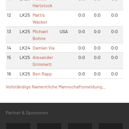
Hartstock
12
LK25
Mattis
0:0
0:0
0:0
Wacker
13
LK25
Michael
USA
0:0
0:0
0:0
Bohne
14
LK24
Damian Via
0:0
0:0
0:0
15
LK25
Alexander
0:0
0:0
0:0
Grimmett
16
LK25
Ben Rapp
0:0
0:0
0:0
Vollständige Namentliche Mannschaftsmeldung...
Partner & Sponsoren