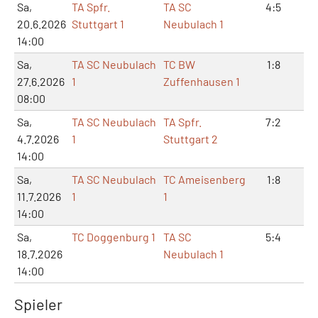
Sa,
TA Spfr.
TA SC
4:5
9:
20.6.2026
Stuttgart 1
Neubulach 1
14:00
Sa,
TA SC Neubulach
TC BW
1:8
2:
27.6.2026
1
Zuffenhausen 1
08:00
Sa,
TA SC Neubulach
TA Spfr.
7:2
14
4.7.2026
1
Stuttgart 2
14:00
Sa,
TA SC Neubulach
TC Ameisenberg
1:8
2:
11.7.2026
1
1
14:00
Sa,
TC Doggenburg 1
TA SC
5:4
11
18.7.2026
Neubulach 1
14:00
Spieler