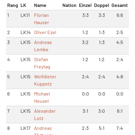
Rang
LK
Name
Nation
Einzel
Doppel
Gesamt
1
LK11
Florian
3:3
3:3
6:6
Hauser
2
LK14
Oliver Ezel
1:2
1:3
2:5
3
LK15
Andreas
3:2
1:3
4:5
Lemke
4
LK15
Stefan
1:2
1:2
2:4
Freytag
5
LK15
Wolfdieter
2:4
2:4
4:8
Kuppetz
6
LK15
Michael
0:0
0:0
0:0
Heusel
7
LK15
Alexander
3:1
3:0
6:1
Lutz
8
LK17
Andreas
2:3
5:1
7:4