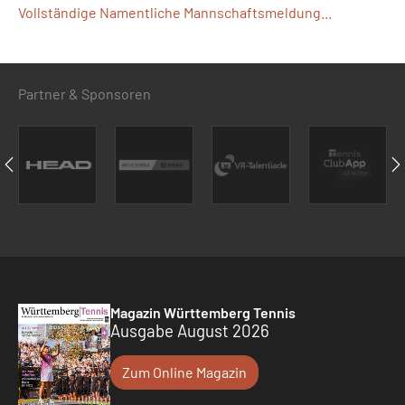
Vollständige Namentliche Mannschaftsmeldung...
Partner & Sponsoren
Magazin Württemberg Tennis
Ausgabe August 2026
Zum Online Magazin