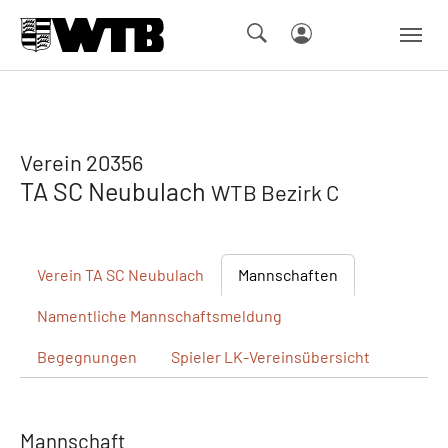
Skip to main navigation
Springe zum Seiteninhalt
Skip to page footer
Verein 20356
TA SC Neubulach
WTB Bezirk C
Verein
TA SC Neubulach
Mannschaften
Namentliche
Mannschaftsmeldung
Begegnungen
Spieler
LK-Vereinsübersicht
Mannschaft