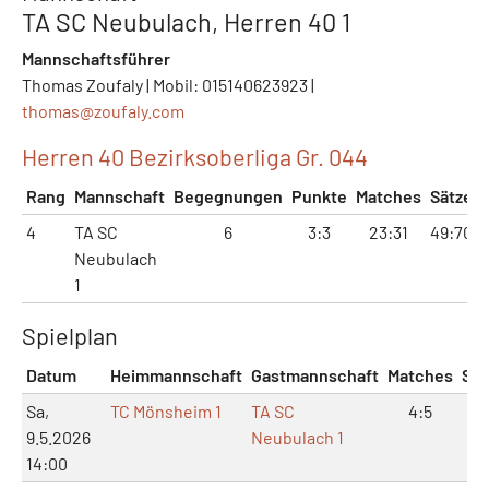
TA SC Neubulach, Herren 40 1
Mannschaftsführer
Thomas Zoufaly | Mobil: 015140623923 |
thomas@
zoufaly.com
Herren 40 Bezirksoberliga Gr. 044
Rang
Mannschaft
Begegnungen
Punkte
Matches
Sätze
4
TA SC
6
3:3
23:31
49:70
Neubulach
1
Spielplan
Datum
Heimmannschaft
Gastmannschaft
Matches
Sät
Sa,
TC Mönsheim 1
TA SC
4:5
8:
9.5.2026
Neubulach 1
14:00