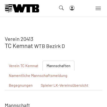
Skip to main navigation
Springe zum Seiteninhalt
Skip to page footer
Verein 20413
TC Kemnat
WTB Bezirk D
Verein
TC Kemnat
Mannschaften
Namentliche
Mannschaftsmeldung
Begegnungen
Spieler
LK-Vereinsübersicht
Mannschaft