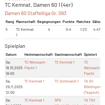
TC Kemnat, Damen 60 1 (4er)
Damen 60 Staffelliga Gr. 093
Rang
Mannschaft
Begegnungen
Punkte
Matches
Sätze
5
TC Kemnat
4
0:4
1:23
4:47
1
Spielplan
Datum
Heimmannschaft
Gastmannschaft
Spielort
Sa,
TC Weissach-
TC Kemnat 1
TC
18.10.2025
Flacht 1
Weissach-
18:00
Flacht
Sa,
TC Kemnat 1
TC Schönaich 1
TA SV
29.11.2025
Böblingen
12:00
(Teppich)
Sa,
TC Kemnat 1
SPG
TA TSV