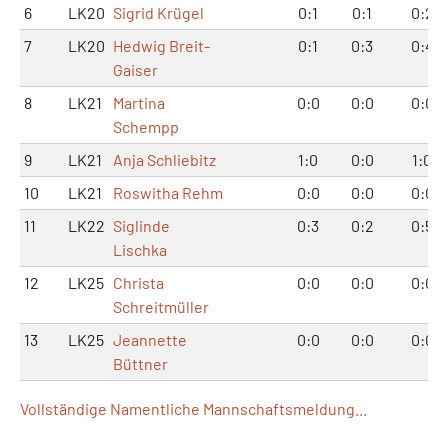
6
LK20
Sigrid Krügel
0:1
0:1
0:2
7
LK20
Hedwig Breit-
0:1
0:3
0:4
Gaiser
8
LK21
Martina
0:0
0:0
0:0
Schempp
9
LK21
Anja Schliebitz
1:0
0:0
1:0
10
LK21
Roswitha Rehm
0:0
0:0
0:0
11
LK22
Siglinde
0:3
0:2
0:5
Lischka
12
LK25
Christa
0:0
0:0
0:0
Schreitmüller
13
LK25
Jeannette
0:0
0:0
0:0
Büttner
Vollständige Namentliche Mannschaftsmeldung...