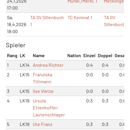
24.1.2026
Münkl./Merkl. 1
Merklingen
17:00
Sa,
TA SV Sillenbuch
TC Kemnat 1
TA SV
18.4.2026
1
Sillenbuch
18:00
Spieler
Rang
LK
Name
Nation
Einzel
Doppel
Gesam
1
LK14
Andrea Richter
0:4
0:4
0:8
2
LK15
Franziska
0:0
0:0
0:0
Tittmann
3
LK15
Ilse Vietze
0:0
0:0
0:0
4
LK19
Ursula
0:3
0:3
0:6
Ettenhoffer-
Lautenschlager
5
LK19
Ute Franz
0:3
0:3
0:6