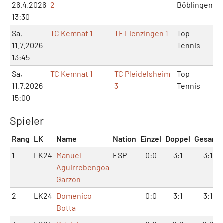
26.4.2026
2
Böblingen
13:30
Sa,
TC Kemnat 1
TF Lienzingen 1
Top
11.7.2026
Tennis
13:45
Sa,
TC Kemnat 1
TC Pleidelsheim
Top
11.7.2026
3
Tennis
15:00
Spieler
Rang
LK
Name
Nation
Einzel
Doppel
Gesamt
1
LK24
Manuel
ESP
0:0
3:1
3:1
Aguirrebengoa
Garzon
2
LK24
Domenico
0:0
3:1
3:1
Botta