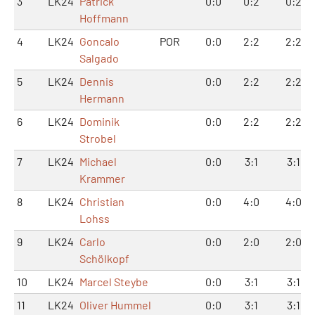
3
LK24
Patrick
0:0
0:2
0:2
Hoffmann
4
LK24
Goncalo
POR
0:0
2:2
2:2
Salgado
5
LK24
Dennis
0:0
2:2
2:2
Hermann
6
LK24
Dominik
0:0
2:2
2:2
Strobel
7
LK24
Michael
0:0
3:1
3:1
Krammer
8
LK24
Christian
0:0
4:0
4:0
Lohss
9
LK24
Carlo
0:0
2:0
2:0
Schölkopf
10
LK24
Marcel Steybe
0:0
3:1
3:1
11
LK24
Oliver Hummel
0:0
3:1
3:1