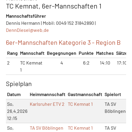
TC Kemnat, 6er-Mannschaften 1
Mannschaftsführer
Dennis Hermann | Mobil: 0049 152 31842890 |
DennDiesel@
web.de
6er-Mannschaften Kategorie 3 - Region B
Rang
Mannschaft
Begegnungen
Punkte
Matches
Sätze
2
TC Kemnat
4
6:2
14:10
17:10
1
Spielplan
Datum
Heimmannschaft
Gastmannschaft
Spielort
M
So,
Karlsruher ETV 2
TC Kemnat 1
TA SV
26.4.2026
Böblingen
12:15
So,
TA SV Böblingen
TC Kemnat 1
TA SV