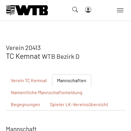
Skip to main navigation
Springe zum Seiteninhalt
Skip to page footer
Verein 20413
TC Kemnat
WTB Bezirk D
Verein
TC Kemnat
Mannschaften
Namentliche
Mannschaftsmeldung
Begegnungen
Spieler
LK-Vereinsübersicht
Mannschaft