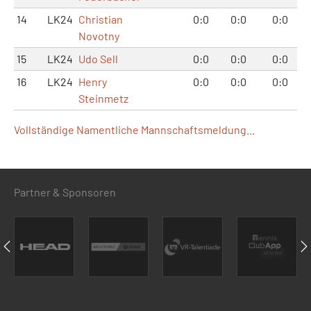
14
LK24
Christian
0:0
0:0
0:0
Novotny
15
LK24
Udo Sell
0:0
0:0
0:0
16
LK24
Henry
0:0
0:0
0:0
Steinmetz
Vollständige Namentliche Mannschaftsmeldung...
Partner & Sponsoren