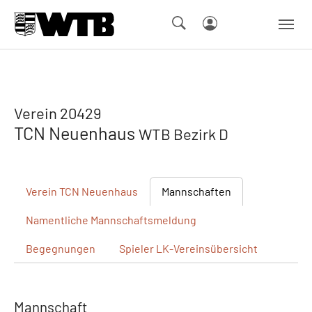
Skip to main navigation
Springe zum Seiteninhalt
Skip to page footer
Verein 20429
TCN Neuenhaus
WTB Bezirk D
Verein
TCN Neuenhaus
Mannschaften
Namentliche
Mannschaftsmeldung
Begegnungen
Spieler
LK-Vereinsübersicht
Mannschaft