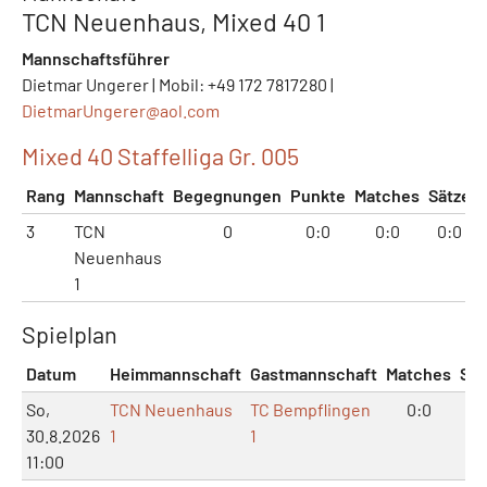
TCN Neuenhaus, Mixed 40 1
Mannschaftsführer
Dietmar Ungerer | Mobil: +49 172 7817280 |
DietmarUngerer@
aol.com
Mixed 40 Staffelliga Gr. 005
Rang
Mannschaft
Begegnungen
Punkte
Matches
Sätze
3
TCN
0
0:0
0:0
0:0
Neuenhaus
1
Spielplan
Datum
Heimmannschaft
Gastmannschaft
Matches
Sät
So,
TCN Neuenhaus
TC Bempflingen
0:0
0:
30.8.2026
1
1
11:00