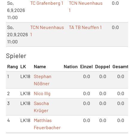
So,
TC Grafenberg 1
TCN Neuenhaus
0:0
0:
6.9.2026
1
11:00
So,
TCN Neuenhaus
TA TB Neuffen 1
0:0
0:
20.9.2026
1
11:00
Spieler
Rang
LK
Name
Nation
Einzel
Doppel
Gesamt
1
LK18
Stephan
0:0
0:0
0:0
Nößner
2
LK18
Nico Illg
0:0
0:0
0:0
3
LK18
Sascha
0:0
0:0
0:0
Krüger
4
LK18
Matthias
0:0
0:0
0:0
Feuerbacher