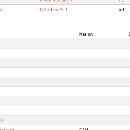
n 1
TC Stetten/F. 1
5:1
Nation
eb
uerrero
CAN