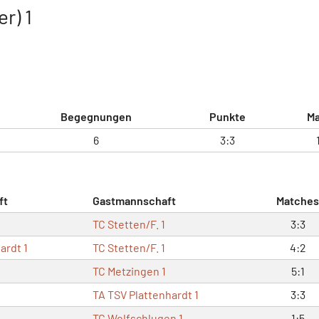
r) 1
Begegnungen
Punkte
Ma
6
3:3
ft
Gastmannschaft
Matches
TC Stetten/F. 1
3:3
ardt 1
TC Stetten/F. 1
4:2
TC Metzingen 1
5:1
TA TSV Plattenhardt 1
3:3
TC Wolfschlugen 1
1:5