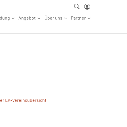
ldung
Angebot
Über uns
Partner
ettkampfsport"
Submenu for "Aus-/Fortbildung"
Submenu for "Angebot"
Submenu for "Über uns"
Submenu for "Partn
ler
LK-Vereinsübersicht