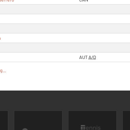
n
AUT
A/D
...