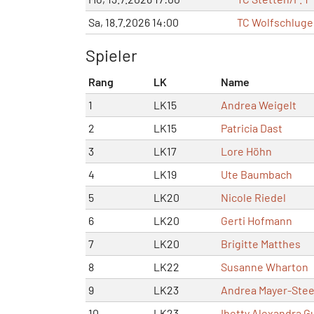
Sa, 18.7.2026 14:00
TC Wolfschluge
Spieler
Rang
LK
Name
1
LK15
Andrea Weigelt
2
LK15
Patricia Dast
3
LK17
Lore Höhn
4
LK19
Ute Baumbach
5
LK20
Nicole Riedel
6
LK20
Gerti Hofmann
7
LK20
Brigitte Matthes
8
LK22
Susanne Wharton
9
LK23
Andrea Mayer-Ste
10
LK23
Ibetty Alexandra G