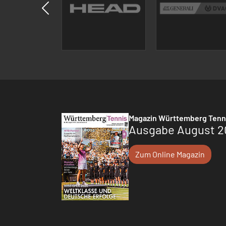
Magazin Württemberg Tenn
Ausgabe August 2
Zum Online Magazin