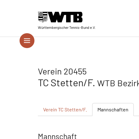
Skip to main navigation
Springe zum Seiteninhalt
Skip to page footer
Württembergischer Tennis-Bund e.V.
Verein 20455
TC Stetten/F.
WTB Bezir
Verein
TC Stetten/F.
Mannschaften
Mannschaft