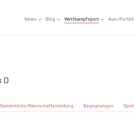
News
Blog
Wettkampfsport
Aus-/Fortbi
Submenu for "News"
Submenu for "Blog"
Submenu for "W
k D
Namentliche
Mannschaftsmeldung
Begegnungen
Spie