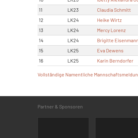
11
LK23
Claudia Schmitt
12
LK24
Heike Wirtz
13
LK24
Mercy Lorenz
14
LK24
Brigitte Eisenman
15
LK25
Eva Dewens
16
LK25
Karin Berndorfer
Vollständige Namentliche Mannschaftsmeldung
Partner & Sponsoren