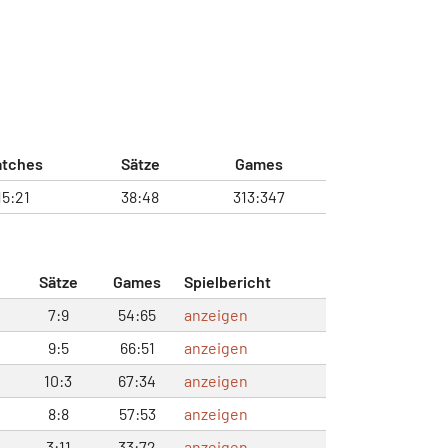
tches
Sätze
Games
15:21
38:48
313:347
Sätze
Games
Spielbericht
7:9
54:65
anzeigen
9:5
66:51
anzeigen
10:3
67:34
anzeigen
8:8
57:53
anzeigen
3:11
33:72
anzeigen