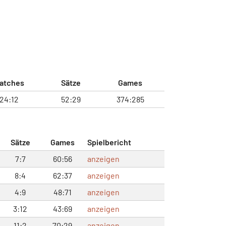
atches
Sätze
Games
24:12
52:29
374:285
Sätze
Games
Spielbericht
7:7
60:56
anzeigen
8:4
62:37
anzeigen
4:9
48:71
anzeigen
3:12
43:69
anzeigen
11:2
70:29
anzeigen