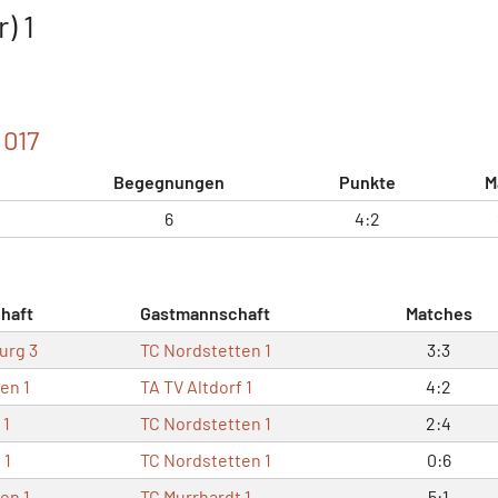
) 1
 017
Begegnungen
Punkte
M
6
4:2
haft
Gastmannschaft
Matches
urg 3
TC Nordstetten 1
3:3
en 1
TA TV Altdorf 1
4:2
 1
TC Nordstetten 1
2:4
 1
TC Nordstetten 1
0:6
en 1
TC Murrhardt 1
5:1