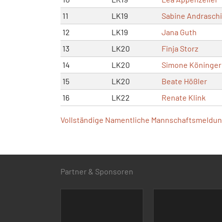
11
LK19
Sabine Andraschi
12
LK19
Jana Guth
13
LK20
Finja Storz
14
LK20
Simone Köninger
15
LK20
Beate Hößler
16
LK22
Renate Klink
Vollständige Namentliche Mannschaftsmeldung
Partner & Sponsoren