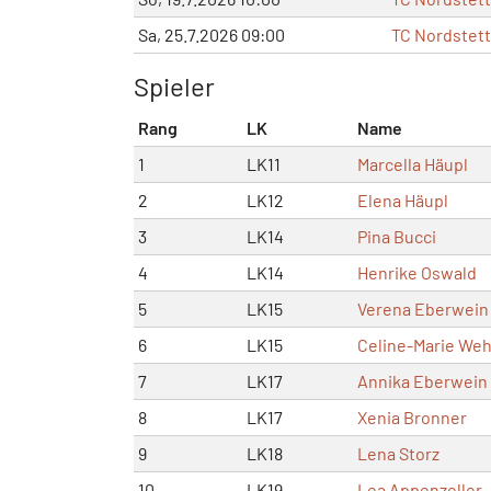
Sa, 25.7.2026 09:00
TC Nordstett
Spieler
Rang
LK
Name
1
LK11
Marcella Häupl
2
LK12
Elena Häupl
3
LK14
Pina Bucci
4
LK14
Henrike Oswald
5
LK15
Verena Eberwein
6
LK15
Celine-Marie Weh
7
LK17
Annika Eberwein
8
LK17
Xenia Bronner
9
LK18
Lena Storz
10
LK19
Lea Appenzeller