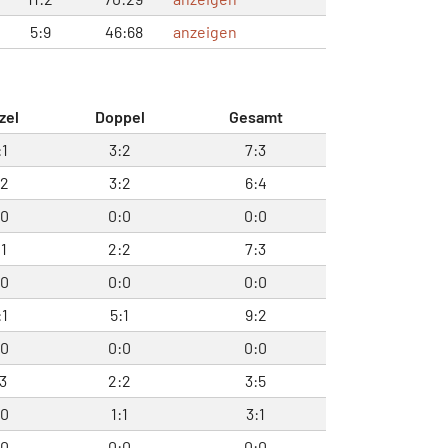
5:9
46:68
anzeigen
zel
Doppel
Gesamt
:1
3:2
7:3
:2
3:2
6:4
:0
0:0
0:0
:1
2:2
7:3
:0
0:0
0:0
:1
5:1
9:2
:0
0:0
0:0
:3
2:2
3:5
:0
1:1
3:1
:0
0:0
0:0