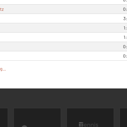
tz
0
3
1
1
0
0
...