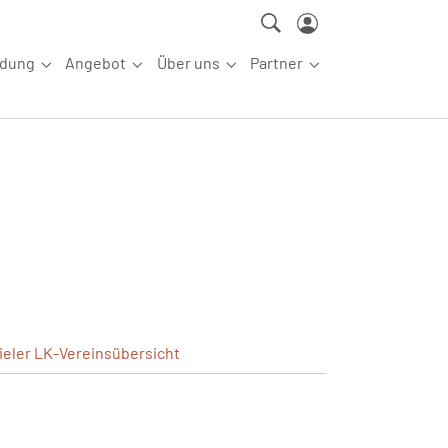
ldung
Angebot
Über uns
Partner
ettkampfsport"
Submenu for "Aus-/Fortbildung"
Submenu for "Angebot"
Submenu for "Über uns"
Submenu for "Partn
ieler
LK-Vereinsübersicht