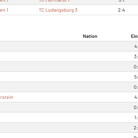
en 1
TC Ludwigsburg 3
2:4
Nation
Ein
4
3
0
5
0
rstein
4
0
1
2
0