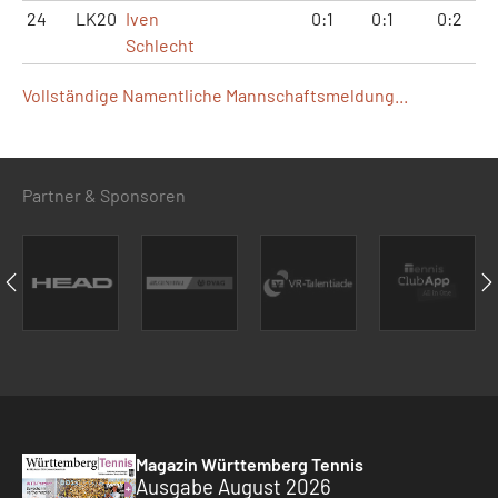
24
LK20
Iven
0:1
0:1
0:2
Schlecht
Vollständige Namentliche Mannschaftsmeldung...
Partner & Sponsoren
Magazin Württemberg Tennis
Ausgabe August 2026