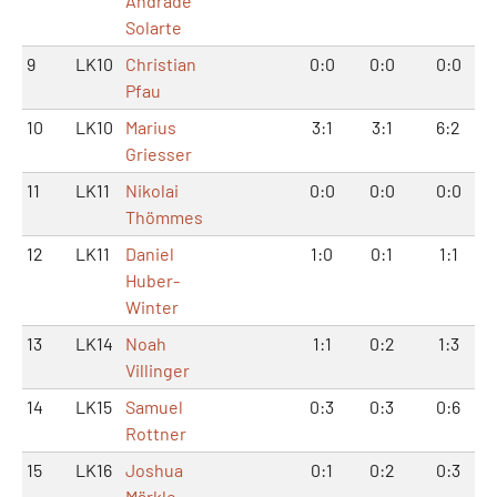
Andrade
Solarte
9
LK10
Christian
0:0
0:0
0:0
Pfau
10
LK10
Marius
3:1
3:1
6:2
Griesser
11
LK11
Nikolai
0:0
0:0
0:0
Thömmes
12
LK11
Daniel
1:0
0:1
1:1
Huber-
Winter
13
LK14
Noah
1:1
0:2
1:3
Villinger
14
LK15
Samuel
0:3
0:3
0:6
Rottner
15
LK16
Joshua
0:1
0:2
0:3
Märkle