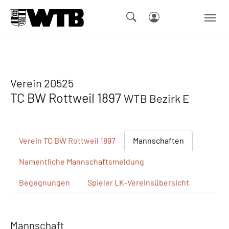
Skip to main navigation
Springe zum Seiteninhalt
Skip to page footer
Verein 20525
TC BW Rottweil 1897
WTB Bezirk E
Verein
TC BW Rottweil 1897
Mannschaften
Namentliche
Mannschaftsmeldung
Begegnungen
Spieler
LK-Vereinsübersicht
Mannschaft