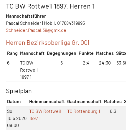
TC BW Rottweil 1897, Herren 1
Mannschaftsführer
Pascal Schneider | Mobil: 017684319895 |
Schneider.Pascal.38@
gmx.de
Herren Bezirksoberliga Gr. 001
Rang
Mannschaft
Begegnungen
Punkte
Matches
Sätze
6
TC BW
6
2:4
24:30
53:66
Rottweil
1897 1
Spielplan
Datum
Heimmannschaft
Gastmannschaft
Matches
Sät
So,
TC BW Rottweil
TC Rottenburg 1
6:3
13:
10.5.2026
1897 1
09:00