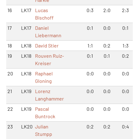
16
LK17
Lucas
0:3
2:0
2:3
Bischoff
17
LK17
Daniel
0:1
0:0
0:1
Liebermann
18
LK18
David Stier
1:1
0:2
1:3
19
LK18
Rouven Ruiz-
0:1
0:1
0:2
Kreiser
20
LK18
Raphael
0:0
0:0
0:0
Gloning
21
LK19
Lorenz
0:0
0:0
0:0
Langhammer
22
LK19
Pascal
0:0
0:0
0:0
Buntrock
23
LK20
Julian
0:2
0:2
0:4
Stumpp