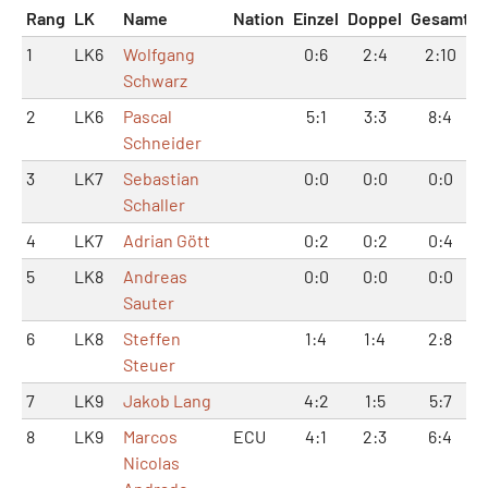
Rang
LK
Name
Nation
Einzel
Doppel
Gesamt
1
LK6
Wolfgang
0:6
2:4
2:10
Schwarz
2
LK6
Pascal
5:1
3:3
8:4
Schneider
3
LK7
Sebastian
0:0
0:0
0:0
Schaller
4
LK7
Adrian Gött
0:2
0:2
0:4
5
LK8
Andreas
0:0
0:0
0:0
Sauter
6
LK8
Steffen
1:4
1:4
2:8
Steuer
7
LK9
Jakob Lang
4:2
1:5
5:7
8
LK9
Marcos
ECU
4:1
2:3
6:4
Nicolas