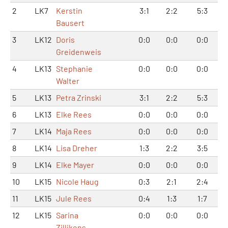
2
LK7
Kerstin
3:1
2:2
5:3
Bausert
3
LK12
Doris
0:0
0:0
0:0
Greidenweis
4
LK13
Stephanie
0:0
0:0
0:0
Walter
5
LK13
Petra Zrinski
3:1
2:2
5:3
6
LK13
Elke Rees
0:0
0:0
0:0
7
LK14
Maja Rees
0:0
0:0
0:0
8
LK14
Lisa Dreher
1:3
2:2
3:5
9
LK14
Elke Mayer
0:0
0:0
0:0
10
LK15
Nicole Haug
0:3
2:1
2:4
11
LK15
Jule Rees
0:4
1:3
1:7
12
LK15
Sarina
0:0
0:0
0:0
Zillikens