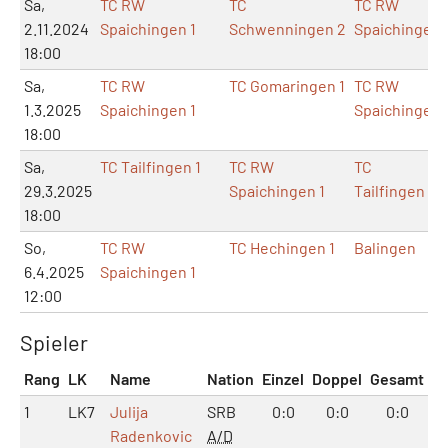
Sa,
TC RW
TC
TC RW
2.11.2024
Spaichingen 1
Schwenningen 2
Spaichingen
18:00
Sa,
TC RW
TC Gomaringen 1
TC RW
1.3.2025
Spaichingen 1
Spaichingen
18:00
Sa,
TC Tailfingen 1
TC RW
TC
29.3.2025
Spaichingen 1
Tailfingen
18:00
So,
TC RW
TC Hechingen 1
Balingen
6.4.2025
Spaichingen 1
12:00
Spieler
Rang
LK
Name
Nation
Einzel
Doppel
Gesamt
1
LK7
Julija
SRB
0:0
0:0
0:0
Radenkovic
A/D