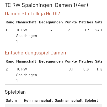
TC RW Spaichingen, Damen 1 (4er)
Damen Staffelliga Gr. 017
Rang
Mannschaft
Begegnungen
Punkte
Matches
Sätze
1
TC RW
3
3:0
11:7
24:16
Spaichingen
1
Entscheidungsspiel Damen
Rang
Mannschaft
Begegnungen
Punkte
Matches
Sätze
2
TC RW
1
0:1
0:6
1:12
Spaichingen
1
Spielplan
Datum
Heimmannschaft
Gastmannschaft
Spielort