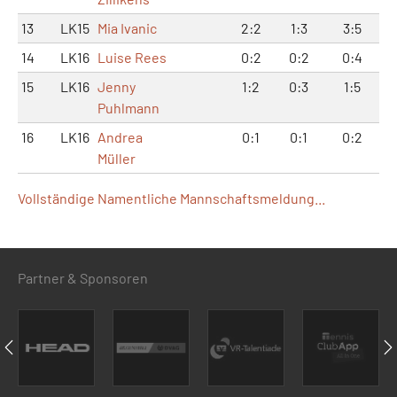
13
LK15
Mia Ivanic
2:2
1:3
3:5
14
LK16
Luise Rees
0:2
0:2
0:4
15
LK16
Jenny
1:2
0:3
1:5
Puhlmann
16
LK16
Andrea
0:1
0:1
0:2
Müller
Vollständige Namentliche Mannschaftsmeldung...
Partner & Sponsoren