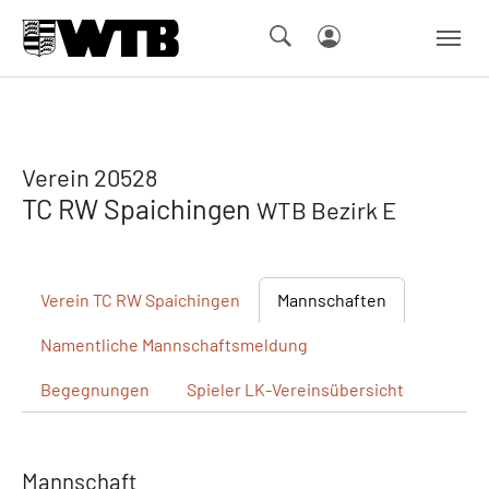
Skip to main navigation
Springe zum Seiteninhalt
Skip to page footer
Verein 20528
TC RW Spaichingen
WTB Bezirk E
Verein
TC RW Spaichingen
Mannschaften
Namentliche
Mannschaftsmeldung
Begegnungen
Spieler
LK-Vereinsübersicht
Mannschaft