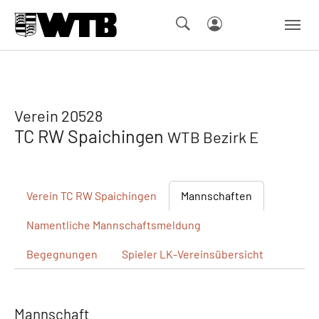
Skip to main navigation
Springe zum Seiteninhalt
Skip to page footer
Verein 20528
TC RW Spaichingen
WTB Bezirk E
Verein
TC RW Spaichingen
Mannschaften
Namentliche
Mannschaftsmeldung
Begegnungen
Spieler
LK-Vereinsübersicht
Mannschaft