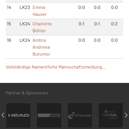
14
LK23
Emma
0:0
0:0
0:0
Hauser
15
LK24
Charlotte
0:1
0:1
0:2
Bühler
16
LK24
Ambra
0:0
0:0
0:0
Andreea
Butumoi
Vollständige Namentliche Mannschaftsmeldung...
Partner & Sponsoren