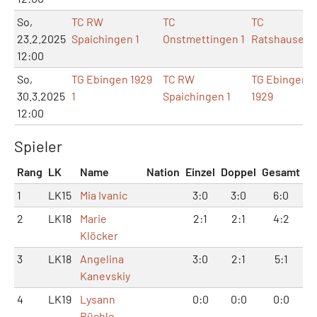
So,
TC RW
TC
TC
23.2.2025
Spaichingen 1
Onstmettingen 1
Ratshausen
12:00
So,
TG Ebingen 1929
TC RW
TG Ebingen
30.3.2025
1
Spaichingen 1
1929
12:00
Spieler
Rang
LK
Name
Nation
Einzel
Doppel
Gesamt
1
LK15
Mia Ivanic
3:0
3:0
6:0
2
LK18
Marie
2:1
2:1
4:2
Klöcker
3
LK18
Angelina
3:0
2:1
5:1
Kanevskiy
4
LK19
Lysann
0:0
0:0
0:0
Büchle