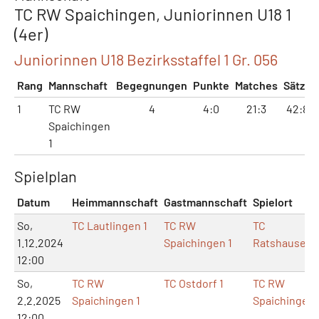
TC RW Spaichingen, Juniorinnen U18 1
(4er)
Juniorinnen U18 Bezirksstaffel 1 Gr. 056
Rang
Mannschaft
Begegnungen
Punkte
Matches
Sätze
1
TC RW
4
4:0
21:3
42:8
Spaichingen
1
Spielplan
Datum
Heimmannschaft
Gastmannschaft
Spielort
So,
TC Lautlingen 1
TC RW
TC
1.12.2024
Spaichingen 1
Ratshausen
12:00
So,
TC RW
TC Ostdorf 1
TC RW
2.2.2025
Spaichingen 1
Spaichingen
12:00